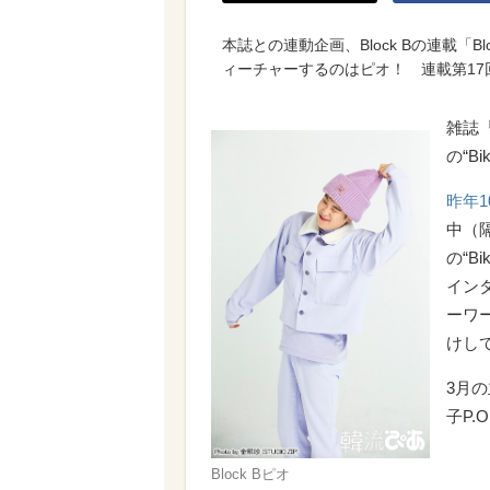
本誌との連動企画、Block Bの連載「Blo
ィーチャーするのはピオ！ 連載第17回
雑誌『
の“B
昨年1
中（隔
の“B
イン
ーワ
けし
3月の
子P
Block Bピオ