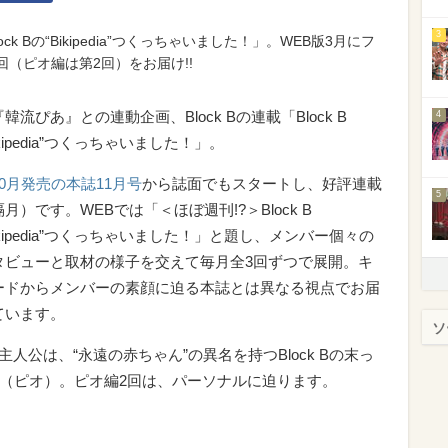
3
ck Bの“Bikipedia”つくっちゃいました！」。WEB版3月にフ
（ピオ編は第2回）をお届け!!
韓流ぴあ』との連動企画、Block Bの連載「Block B
4
ikipedia”つくっちゃいました！」。
0月発売の本誌11月号
から誌面でもスタートし、好評連載
5
月）です。WEBでは「＜ほぼ週刊!?＞Block B
ikipedia”つくっちゃいました！」と題し、メンバー個々の
タビューと取材の様子を交えて毎月全3回ずつで展開。キ
ードからメンバーの素顔に迫る本誌とは異なる視点でお届
ています。
ソ
主人公は、“永遠の赤ちゃん”の異名を持つBlock Bの末っ
.O（ピオ）。ピオ編2回は、パーソナルに迫ります。