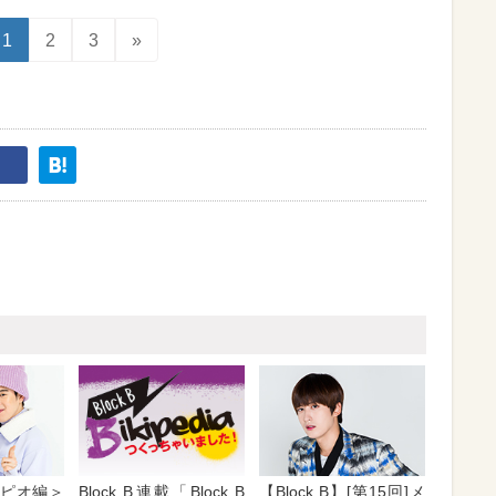
1
2
3
»
】＜ピオ編＞
Block B連載「Block B
【Block B】[第15回]メ