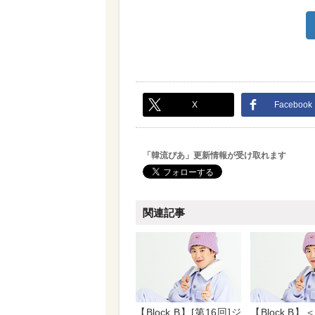
X
Facebook
「韓流ぴあ」更新情報が受け取れます
関連記事
【Block B】[第16回]ジ
【Block B