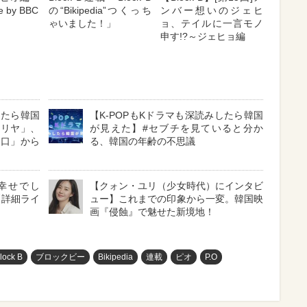
e by BBC
の“Bikipedia”つくっち
ンバー想いのジェヒ
ゃいました！」
ョ、テイルに一言モノ
申す!?～ジェヒョ編
したら韓国
【K-POPもKドラマも深読みしたら韓国
マリヤ」、
が見えた】#セブチを見ていると分か
メ口」から
る、韓国の年齢の不思議
に幸せでし
【クォン・ユリ（少女時代）にインタビ
【詳細ライ
ュー】これまでの印象から一変。韓国映
画『侵蝕』で魅せた新境地！
lock B
ブロックビー
Bikipedia
連載
ピオ
P.O