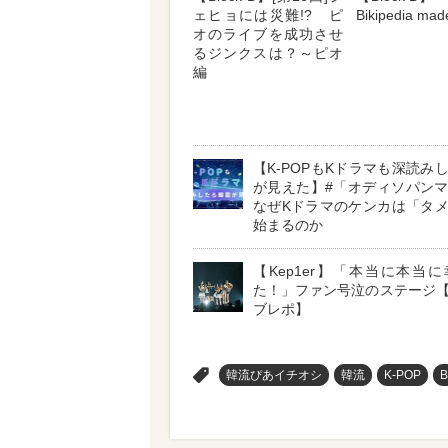
ェヒョには災難!? ピ
Bikipedia mad
オのライブを成功させ
るジンクスは？～ピオ
編
【K-POPもKドラマも深読み
が見えた】#「オディソパン
なぜKドラマのケンカは「タ
始まるのか
【Kep1er】「本当に本当
た！」ファン号泣のステージ
ブレポ】
>
韓流ぴあイチオシ
韓流
K-POP
B