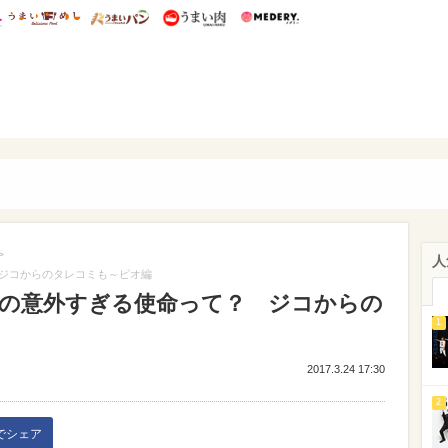
総研 ディズニー特集
mimot.
うまいめし
うまいパン
うまい肉
Medery.
ぴあ
>
人
て？ ジコからのタレコミも～ピオ編
回]ピオの意外すぎる使命って？ ジコからの
1
2017.3.24 17:30
2
kでシェア