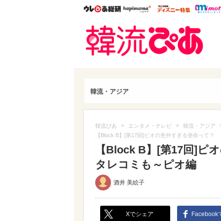
ウレぴあ総研
ハピママ*
ウレぴあ
韓流
韓流・アジア
>
>
韓流ぴあ
エンタメ・テレビ
韓流・アジア
【Block B】[第17回]ピオの意外すぎる使命っ
【Block B】[第17
タレコミも～ピオ編
酒井 美絵子
Xでシェア
Faceboo