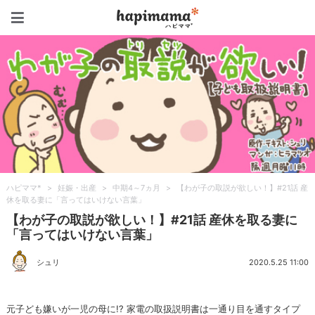
ハピママ*
ハピママ*
>
妊娠・出産
>
中期4～7ヵ月
>
【わが子の取説が欲しい！】#21話 産
休を取る妻に「言ってはいけない言葉」
【わが子の取説が欲しい！】#21話 産休を取る妻に
「言ってはいけない言葉」
シュリ
2020.5.25 11:00
元子ども嫌いが一児の母に!? 家電の取扱説明書は一通り目を通すタイプ