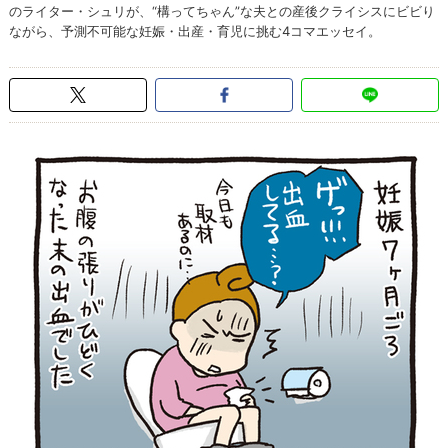
のライター・シュリが、“構ってちゃん”な夫との産後クライシスにビビり
ながら、予測不可能な妊娠・出産・育児に挑む4コマエッセイ。