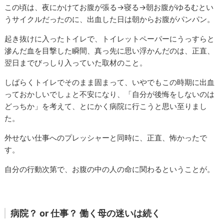
この頃は、夜にかけてお腹が張る→寝る→朝お腹がゆるむとい
うサイクルだったのに、出血した日は朝からお腹がパンパン。
起き抜けに入ったトイレで、トイレットペーパーにうっすらと
滲んだ血を目撃した瞬間、真っ先に思い浮かんだのは、正直、
翌日までびっしり入っていた取材のこと。
しばらくトイレでそのまま固まって、いやでもこの時期に出血
っておかしいでしょと不安になり、「自分が後悔をしないのは
どっちか」を考えて、とにかく病院に行こうと思い至りまし
た。
外せない仕事へのプレッシャーと同時に、正直、怖かったで
す。
自分の行動次第で、お腹の中の人の命に関わるということが。
病院？ or 仕事？ 働く母の迷いは続く