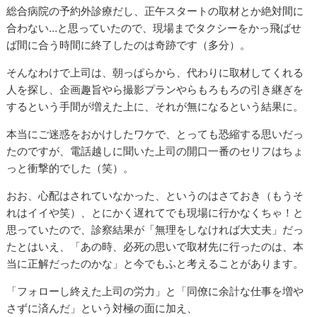
総合病院の予約外診療だし、正午スタートの取材とか絶対間に
合わない…と思っていたので、現場までタクシーをかっ飛ばせ
ば間に合う時間に終了したのは奇跡です（多分）。
そんなわけで上司は、朝っぱらから、代わりに取材してくれる
人を探し、企画趣旨やら撮影プランやらもろもろの引き継ぎを
するという手間が増えた上に、それが無になるという結果に。
本当にご迷惑をおかけしたワケで、とっても恐縮する思いだっ
たのですが、電話越しに聞いた上司の開口一番のセリフはちょ
っと衝撃的でした（笑）。
おお、心配はされていなかった、というのはさておき（もうそ
れはイイや笑）、とにかく遅れてでも現場に行かなくちゃ！と
思っていたので、診察結果が「無理をしなければ大丈夫」だっ
たとはいえ、「あの時、必死の思いで取材先に行ったのは、本
当に正解だったのかな」と今でもふと考えることがあります。
「フォローし終えた上司の労力」と「同僚に余計な仕事を増や
さずに済んだ」という対極の面に加え、