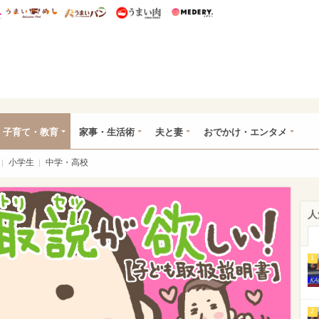
総研 ディズニー特集
mimot.
うまいめし
うまいパン
うまい肉
Medery.
ママ*
子育て・教育
家事・生活術
夫と妻
おでかけ・エンタメ
小学生
中学・高校
人
1
2