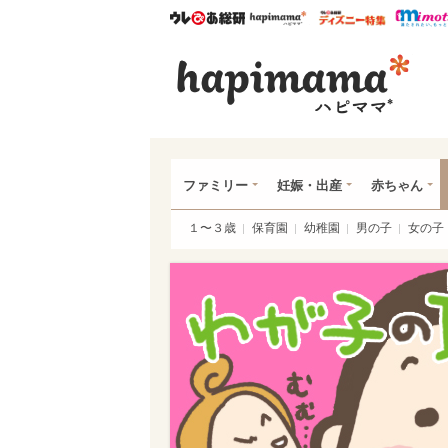
ウレぴあ総研
ハピママ*
ウレぴあ
ハピ
ファミリー
妊娠・出産
赤ちゃん
１〜３歳
保育園
幼稚園
男の子
女の子