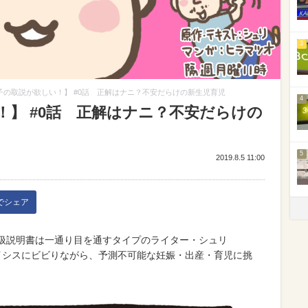
3
子の取説が欲しい！】 #0話 正解はナニ？不安だらけの新生児育児
4
】 #0話 正解はナニ？不安だらけの
5
2019.8.5 11:00
kでシェア
取扱説明書は一通り目を通すタイプのライター・シュリ
イシスにビビりながら、予測不可能な妊娠・出産・育児に挑