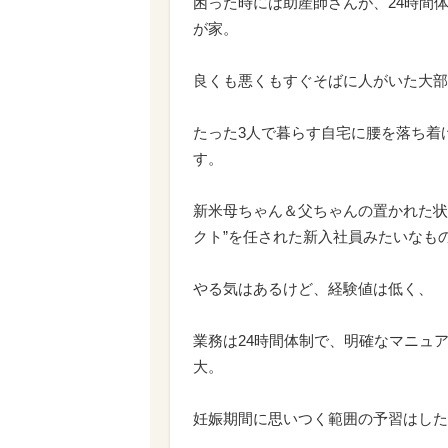
困った時には助産師さんが、
24
時間
が家。
良くも悪くもすぐそばに人がいた大部
たった
3
人で暮らす自宅に腰を落ち着
す。
新米母ちゃん＆父ちゃんの置かれた状
クト”を任された新入社員みたいなも
やる気はあるけど、経験値は低く、
業務は
24
時間体制で、明確なマニュ
大。
妊娠期間に思いつく範囲の予習はした