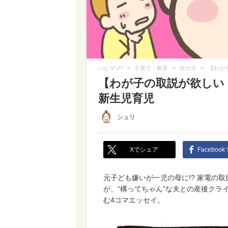
>
>
>
ハピママ*
子育て・教育
女の子
【わが
【わが子の取説が欲しい！
新生児育児
シュリ
Xでシェア
Faceboo
元子ども嫌いが一児の母に!? 家電の
が、“構ってちゃん”な夫との産後クラ
む4コマエッセイ。