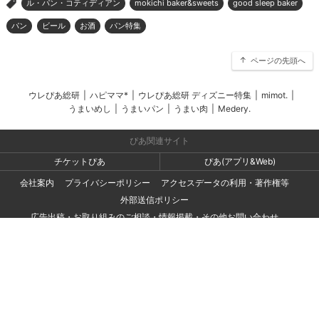
ル・パン・コティディアン
mokichi baker&sweets
good sleep baker
>
パン
ビール
お酒
パン特集
ページの先頭へ
ウレぴあ総研
|
ハピママ*
|
ウレぴあ総研 ディズニー特集
|
mimot.
|
うまいめし
|
うまいパン
|
うまい肉
|
Medery.
ぴあ関連サイト
チケットぴあ
ぴあ(アプリ&Web)
会社案内
プライバシーポリシー
アクセスデータの利用・著作権等
外部送信ポリシー
広告出稿・お取り組みのご相談・情報掲載・その他お問い合わせ
一般の読者の方・ユーザーの方からのお問い合わせ
Copyright (C) PIA Corporation. All Rights Reserved.