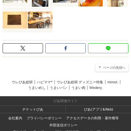
ページの先頭へ
ウレぴあ総研
|
ハピママ*
|
ウレぴあ総研 ディズニー特集
|
mimot.
|
うまいめし
|
うまいパン
|
うまい肉
|
Medery.
ぴあ関連サイト
チケットぴあ
ぴあ(アプリ&Web)
会社案内
プライバシーポリシー
アクセスデータの利用・著作権等
外部送信ポリシー