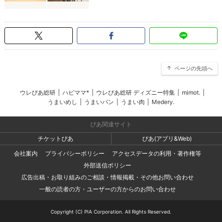
ページの先頭へ
ウレぴあ総研
|
ハピママ*
|
ウレぴあ総研 ディズニー特集
|
mimot.
|
うまいめし
|
うまいパン
|
うまい肉
|
Medery.
ぴあ関連サイト
チケットぴあ
ぴあ(アプリ&Web)
会社案内
プライバシーポリシー
アクセスデータの利用・著作権等
外部送信ポリシー
広告出稿・お取り組みのご相談・情報掲載・その他お問い合わせ
一般の読者の方・ユーザーの方からのお問い合わせ
Copyright (C) PIA Corporation. All Rights Reserved.