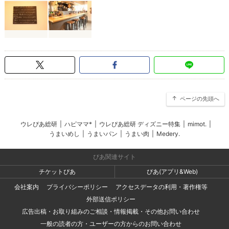
ページの先頭へ
ウレぴあ総研
|
ハピママ*
|
ウレぴあ総研 ディズニー特集
|
mimot.
|
うまいめし
|
うまいパン
|
うまい肉
|
Medery.
ぴあ関連サイト
チケットぴあ
ぴあ(アプリ&Web)
会社案内
プライバシーポリシー
アクセスデータの利用・著作権等
外部送信ポリシー
広告出稿・お取り組みのご相談・情報掲載・その他お問い合わせ
一般の読者の方・ユーザーの方からのお問い合わせ