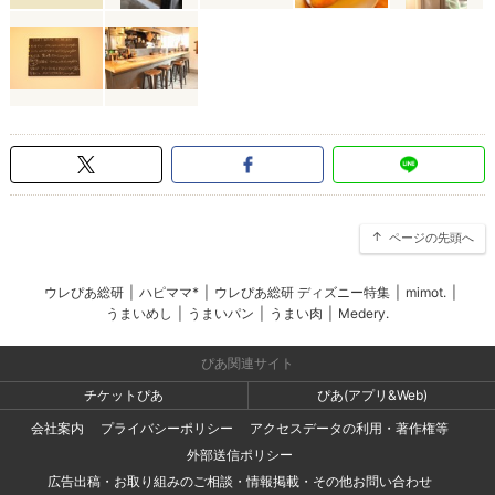
ページの先頭へ
ウレぴあ総研
|
ハピママ*
|
ウレぴあ総研 ディズニー特集
|
mimot.
|
うまいめし
|
うまいパン
|
うまい肉
|
Medery.
ぴあ関連サイト
チケットぴあ
ぴあ(アプリ&Web)
会社案内
プライバシーポリシー
アクセスデータの利用・著作権等
外部送信ポリシー
広告出稿・お取り組みのご相談・情報掲載・その他お問い合わせ