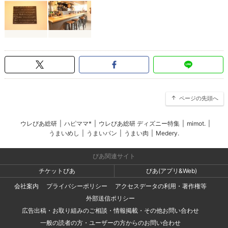
ページの先頭へ
ウレぴあ総研
|
ハピママ*
|
ウレぴあ総研 ディズニー特集
|
mimot.
|
うまいめし
|
うまいパン
|
うまい肉
|
Medery.
ぴあ関連サイト
チケットぴあ
ぴあ(アプリ&Web)
会社案内
プライバシーポリシー
アクセスデータの利用・著作権等
外部送信ポリシー
広告出稿・お取り組みのご相談・情報掲載・その他お問い合わせ
一般の読者の方・ユーザーの方からのお問い合わせ