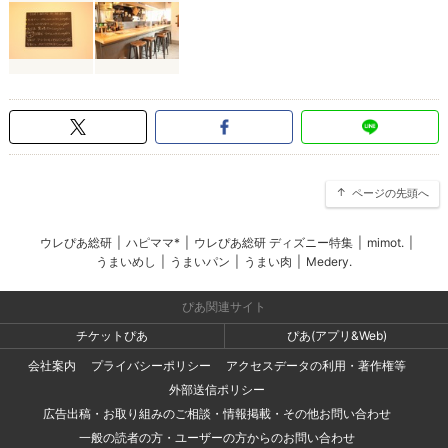
ページの先頭へ
ウレぴあ総研
|
ハピママ*
|
ウレぴあ総研 ディズニー特集
|
mimot.
|
うまいめし
|
うまいパン
|
うまい肉
|
Medery.
ぴあ関連サイト
チケットぴあ
ぴあ(アプリ&Web)
会社案内
プライバシーポリシー
アクセスデータの利用・著作権等
外部送信ポリシー
広告出稿・お取り組みのご相談・情報掲載・その他お問い合わせ
一般の読者の方・ユーザーの方からのお問い合わせ