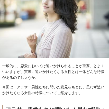
一般的に、恋愛においては追いかけられることが重要、とよく
いいますが、実際に追いかけたくなる女性とは一体どんな特徴
があるのでしょうか。
今回は、アラサー男性たちに聞いた意見をもとに、思わず追い
かけたくなる女性の特徴についてご紹介します。