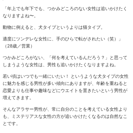
「年上でも年下でも、つかみどころのない女性は追いかけたく
なりますよね〜。
動物に例えると、犬タイプというよりは猫タイプ。
適度にツンデレな女性に、手のひらで転がされたい（笑）」
（28歳／営業）
つかみどころがない、「何を考えているんだろう？」と思って
しまうような女性は、男性も追いかけたくなりますよね。
若い頃はいつでも一緒にいたい！ というような犬タイプの女性
に魅力を感じる男性が多い傾向にありますが、年齢を重ねると
恋愛よりも仕事や趣味などにウエイトを置きたいという男性が
増えてきます。
そんなアラサー男性が、常に自分のことを考えている女性より
も、ミステリアスな女性の方が追いかけたくなるのは自然なこ
とです。