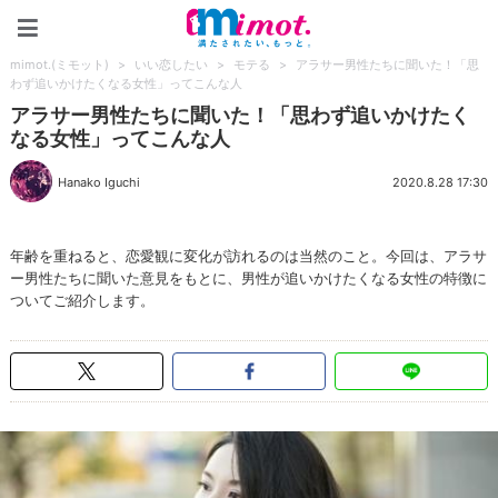
mimot.(ミモット)
mimot.(ミモット)
>
いい恋したい
>
モテる
>
アラサー男性たちに聞いた！「思
わず追いかけたくなる女性」ってこんな人
アラサー男性たちに聞いた！「思わず追いかけたく
なる女性」ってこんな人
Hanako Iguchi
2020.8.28 17:30
年齢を重ねると、恋愛観に変化が訪れるのは当然のこと。今回は、アラサ
ー男性たちに聞いた意見をもとに、男性が追いかけたくなる女性の特徴に
ついてご紹介します。