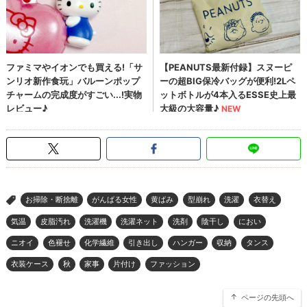
お掃除・断捨離
がんばる女性
黄ばみ
型崩れ
洗濯
衣替え
>
気温
⽪脂汚れ
洗濯機
洗濯ネット
洗剤
陰干し
におい
ニオイ
色褪せ
化学繊維
引き出し
ハンガー
収納
タンス
衣装ケース
秋
家事
片付け
ファッション
ページの先頭へ