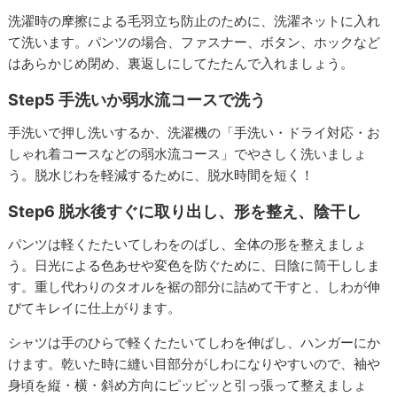
洗濯時の摩擦による⽑羽⽴ち防止のために、洗濯ネットに入れ
て洗います。パンツの場合、ファスナー、ボタン、ホックなど
はあらかじめ閉め、裏返しにしてたたんで入れましょう。
Step5 手洗いか弱水流コースで洗う
手洗いで押し洗いするか、洗濯機の「手洗い・ドライ対応・お
しゃれ着コースなどの弱⽔流コース」でやさしく洗いましょ
う。脱⽔じわを軽減するために、脱⽔時間を短く！
Step6 脱⽔後すぐに取り出し、形を整え、陰干し
パンツは軽くたたいてしわをのばし、全体の形を整えましょ
う。日光による色あせや変色を防ぐために、日陰に筒干ししま
す。重し代わりのタオルを裾の部分に詰めて干すと、しわが伸
びてキレイに仕上がります。
シャツは手のひらで軽くたたいてしわを伸ばし、ハンガーにか
けます。乾いた時に縫い目部分がしわになりやすいので、袖や
身頃を縦・横・斜め方向にピッピッと引っ張って整えましょ