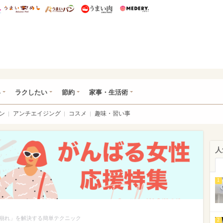
総研 ディズニー特集
mimot.
うまいめし
うまいパン
うまい肉
Medery.
ママ*
い
ラクしたい
節約
家事・生活術
ン
アンチエイジング
コスメ
趣味・習い事
人
1
崩れ」を解決する簡単テクニック
2