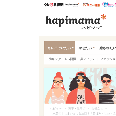
ウレぴあ総研
ハピママ*
ウレぴあ
ハピ
キレイでいたい
やせたい
癒された
簡単テク
NG習慣
美アイテム
ファッショ
>
>
>
ハピママ*
家事・生活術
お役立ち
【衣替え】しまい方にも注目！「黄ばみ・しわ・型