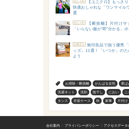
【ユニクロ】もっさり
おしゃれ
快適おしゃれな「ワンマイルウ
選
【断捨離】片付けサ
おしゃれ
「いらない服が“即”分かる」ポ
無印良品で揃う優秀「
お役立ち
ッズ」11選！「いつか」のた
よう
>
お掃除・断捨離
がんばる女性
黄ば
洗濯ネット
洗剤
陰干し
におい
ニ
タンス
衣装ケース
秋
家事
片付け
会社案内
プライバシーポリシー
アクセスデータ