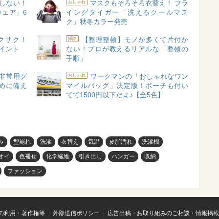
しない！
マスクもそろそろ衣替え！ フラ
おしゃれ
ェア」6
イングタイガー「洗えるクールマス
ク」秋冬カラー発売
クサク！
【整理整頓】モノが多くて片付か
掃除
イント
ない！プロが教えるリアルな「整頓の
手順」
非常用グ
ワークマンの「おしゃれなワン
おしゃれ
めに備え
マイルバッグ」決定版！ポーチも付い
てて1500円以下だよ♪【全5色】
み
型崩れ
洗濯
衣替え
気温
⽪脂汚れ
洗濯機
オイ
色褪せ
化学繊維
引き出し
ハンガー
収納
ファッション
の利用・著作権等
外部送信ポリシー
広告出稿・お取り組みのご相談・情報掲載