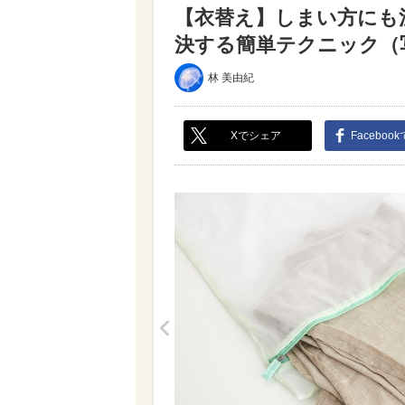
【衣替え】しまい方にも
決する簡単テクニック（写真
林 美由紀
Xでシェア
Faceboo
<