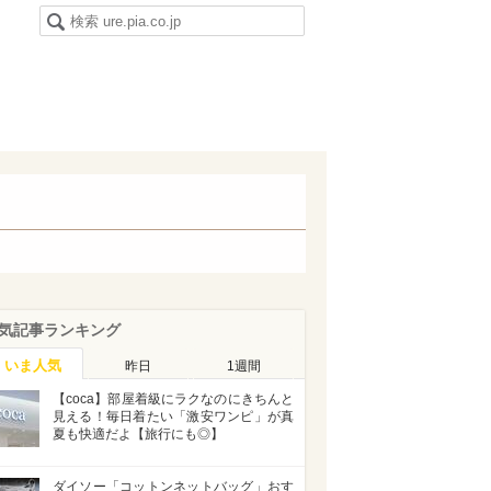
気記事ランキング
いま人気
昨日
1週間
【coca】部屋着級にラクなのにきちんと
見える！毎日着たい「激安ワンピ」が真
夏も快適だよ【旅行にも◎】
ダイソー「コットンネットバッグ」おす