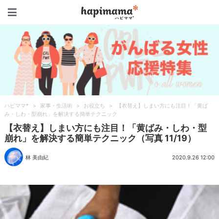
ハピママ*
ハピママ*
>
家事・生活術
>
お役立ち
>
【衣替え】しまい方にも注目！「黄ば
み・しわ・型崩れ」を解決する簡単テクニック
【衣替え】しまい方にも注目！「黄ばみ・しわ・型
崩れ」を解決する簡単テクニック（写真 11/19）
林 美由紀
2020.9.26 12:00