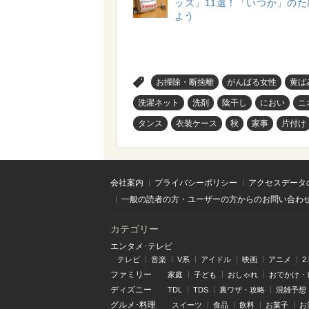
ッズ」11選！「いつか」のた
よう
>
お掃除・断捨離
がんばる女性
黄ば
洗濯ネット
洗剤
陰干し
におい
ニ
タンス
衣装ケース
秋
家事
片付け
会社案内
プライバシーポリシー
アクセスデータ
一般の読者の方・ユーザーの方からのお問い合わ
カテゴリー
エンタメ･テレビ
テレビ
音楽
V系
アイドル
映画
アニメ
2
ファミリー
家庭
子ども
おしゃれ
おでかけ・
ディズニー
TDL
TDS
裏ワザ・攻略
混雑予想
グルメ･料理
スイーツ
食品
飲料
お菓子
お