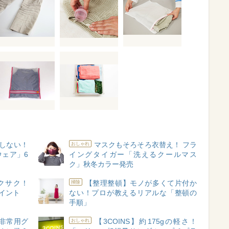
しない！
マスクもそろそろ衣替え！ フラ
おしゃれ
ェア」6
イングタイガー「洗えるクールマス
ク」秋冬カラー発売
クサク！
【整理整頓】モノが多くて片付か
掃除
イント
ない！プロが教えるリアルな「整頓の
手順」
非常用グ
【3COINS】約175gの軽さ！
おしゃれ