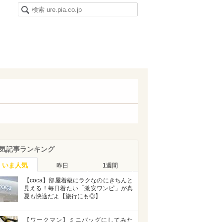
気記事ランキング
いま人気
昨日
1週間
【coca】部屋着級にラクなのにきちんと
見える！毎日着たい「激安ワンピ」が真
夏も快適だよ【旅行にも◎】
【ワークマン】ミニバッグにしてみた