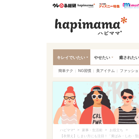
ウレぴあ総研
ハピママ*
ウレぴあ
ハピ
キレイでいたい
やせたい
癒された
簡単テク
NG習慣
美アイテム
ファッショ
>
>
>
ハピママ*
家事・生活術
お役立ち
【衣替え】しまい方にも注目！「黄ばみ・しわ・型