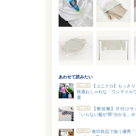
あわせて読みたい
【ユニクロ】もっさり
おしゃれ
快適おしゃれな「ワンマイルウ
選
【断捨離】片付けサ
おしゃれ
「いらない服が“即”分かる」ポ
無印良品で揃う優秀「
お役立ち