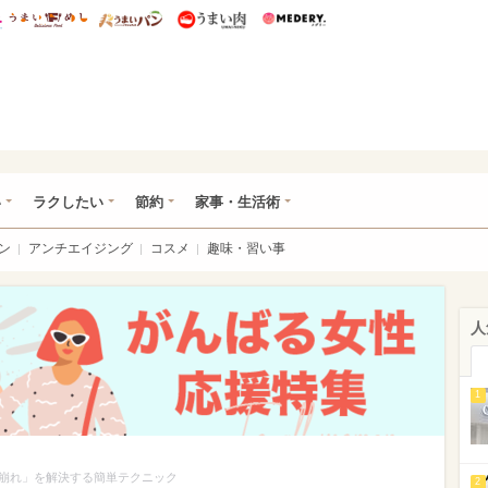
総研 ディズニー特集
mimot.
うまいめし
うまいパン
うまい肉
Medery.
ママ*
い
ラクしたい
節約
家事・生活術
ン
アンチエイジング
コスメ
趣味・習い事
人
1
崩れ」を解決する簡単テクニック
2