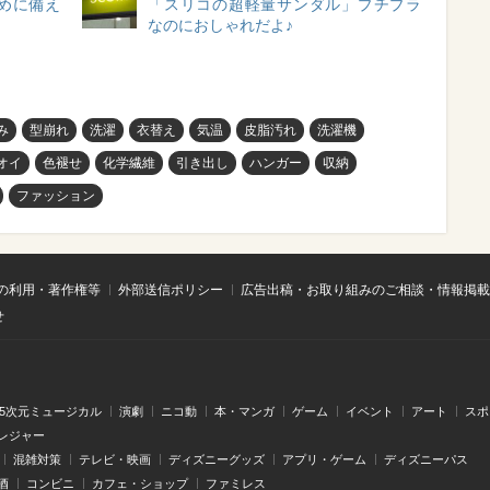
めに備え
「スリコの超軽量サンダル」プチプラ
なのにおしゃれだよ♪
み
型崩れ
洗濯
衣替え
気温
⽪脂汚れ
洗濯機
オイ
色褪せ
化学繊維
引き出し
ハンガー
収納
ファッション
の利用・著作権等
外部送信ポリシー
広告出稿・お取り組みのご相談・情報掲載
せ
.5次元ミュージカル
演劇
ニコ動
本・マンガ
ゲーム
イベント
アート
スポ
レジャー
混雑対策
テレビ・映画
ディズニーグッズ
アプリ・ゲーム
ディズニーパス
酒
コンビニ
カフェ・ショップ
ファミレス