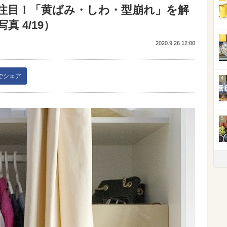
注目！「黄ばみ・しわ・型崩れ」を解
 4/19）
3
2020.9.26 12:00
kでシェア
4
5