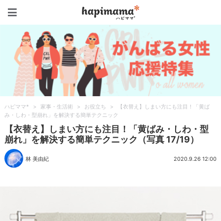
ハピママ*
ハピママ*
>
家事・生活術
>
お役立ち
>
【衣替え】しまい方にも注目！「黄ば
み・しわ・型崩れ」を解決する簡単テクニック
【衣替え】しまい方にも注目！「黄ばみ・しわ・型
崩れ」を解決する簡単テクニック（写真 17/19）
林 美由紀
2020.9.26 12:00