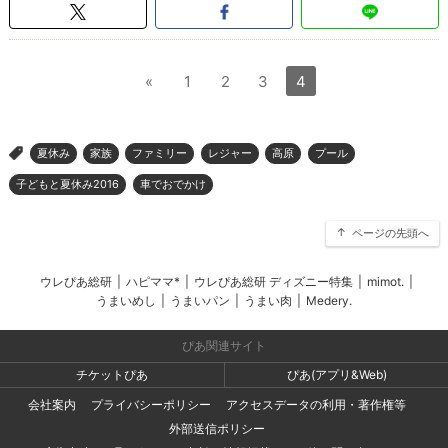
«
1
2
3
4
夏休み
家族
ファミリー
レジャー
高原
プール
>
子どもと夏休み2016
車でおでかけ
ページの先頭へ
ウレぴあ総研
|
ハピママ*
|
ウレぴあ総研 ディズニー特集
|
mimot.
|
うまいめし
|
うまいパン
|
うまい肉
|
Medery.
ぴあ関連サイト
チケットぴあ
ぴあ(アプリ&Web)
会社案内
プライバシーポリシー
アクセスデータの利用・著作権等
外部送信ポリシー