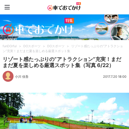
車でおでかけ特集
funDOrful
>
DOスポーツ
>
DOスポーツ
>
リゾート感たっぷりの“アトラクショ
ン”充実！まだまだ夏を楽しめる厳選スポット集
リゾート感たっぷりの“アトラクション”充実！まだ
まだ夏を楽しめる厳選スポット集（写真 6/22）
小川 佳吾
2017.7.20 18:00