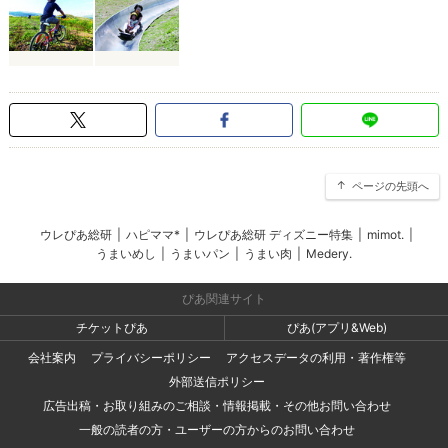
ページの先頭へ
ウレぴあ総研
|
ハピママ*
|
ウレぴあ総研 ディズニー特集
|
mimot.
|
うまいめし
|
うまいパン
|
うまい肉
|
Medery.
ぴあ関連サイト
チケットぴあ
ぴあ(アプリ&Web)
会社案内
プライバシーポリシー
アクセスデータの利用・著作権等
外部送信ポリシー
広告出稿・お取り組みのご相談・情報掲載・その他お問い合わせ
一般の読者の方・ユーザーの方からのお問い合わせ