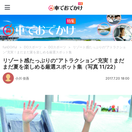
車でおでかけ特集
funDOrful
>
DOスポーツ
>
DOスポーツ
>
リゾート感たっぷりの“アトラクショ
ン”充実！まだまだ夏を楽しめる厳選スポット集
リゾート感たっぷりの“アトラクション”充実！まだ
まだ夏を楽しめる厳選スポット集（写真 11/22）
小川 佳吾
2017.7.20 18:00