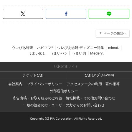
ページの先頭へ
ウレぴあ総研
|
ハピママ*
|
ウレぴあ総研 ディズニー特集
|
mimot.
|
うまいめし
|
うまいパン
|
うまい肉
|
Medery.
ぴあ関連サイト
チケットぴあ
ぴあ(アプリ&Web)
会社案内
プライバシーポリシー
アクセスデータの利用・著作権等
外部送信ポリシー
広告出稿・お取り組みのご相談・情報掲載・その他お問い合わせ
一般の読者の方・ユーザーの方からのお問い合わせ
Copyright (C) PIA Corporation. All Rights Reserved.