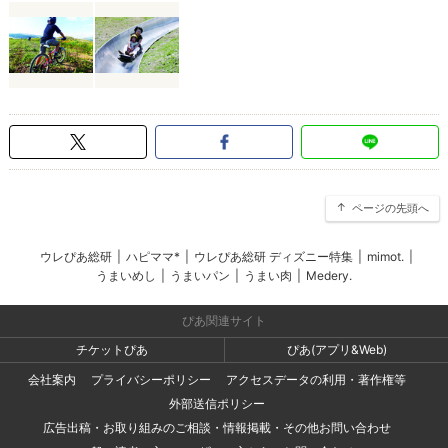
ページの先頭へ
ウレぴあ総研
|
ハピママ*
|
ウレぴあ総研 ディズニー特集
|
mimot.
|
うまいめし
|
うまいパン
|
うまい肉
|
Medery.
ぴあ関連サイト
チケットぴあ
ぴあ(アプリ&Web)
会社案内
プライバシーポリシー
アクセスデータの利用・著作権等
外部送信ポリシー
広告出稿・お取り組みのご相談・情報掲載・その他お問い合わせ