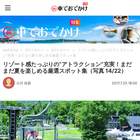
車でおでかけ特集
funDOrful
>
DOスポーツ
>
DOスポーツ
>
リゾート感たっぷりの“アトラクショ
ン”充実！まだまだ夏を楽しめる厳選スポット集
リゾート感たっぷりの“アトラクション”充実！まだ
まだ夏を楽しめる厳選スポット集（写真 14/22）
小川 佳吾
2017.7.20 18:00