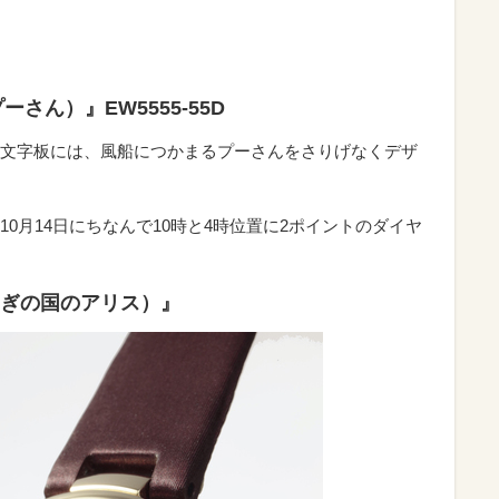
のプーさん）』EW5555-55D
文字板には、風船につかまるプーさんをさりげなくデザ
0月14日にちなんで10時と4時位置に2ポイントのダイヤ
d（ふしぎの国のアリス）』