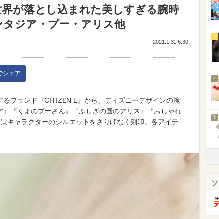
世界が落とし込まれた美しすぎる腕時
ンタジア・プー・アリス他
3
2021.1.31 6:30
kでシェア
4
ブランド『CITIZEN L』から、ディズニーデザインの腕
ア』『くまのプーさん』『ふしぎの国のアリス』『おしゃれ
5
にはキャラクターのシルエットをさりげなく刻印。各アイテ
ソ