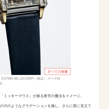
すべての画像
EG7065-06L,110,000円（税込）,ケース径
値）
「ミッキーマウス」が操る夜空の魔法をイメージ。
の川のようなグラデーションを施し、さらに星に見立て