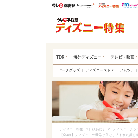
ウレぴあ総研
ハピママ*
ウレぴあ
ディ
TDR
海外ディズニー
テレビ・映画
パークグッズ
ディズニーストア
ツムツム
>
ディズニー特集 -ウレぴあ総研
ディズニーグッ
【全4種】ディズニーの世界が落とし込まれた美し