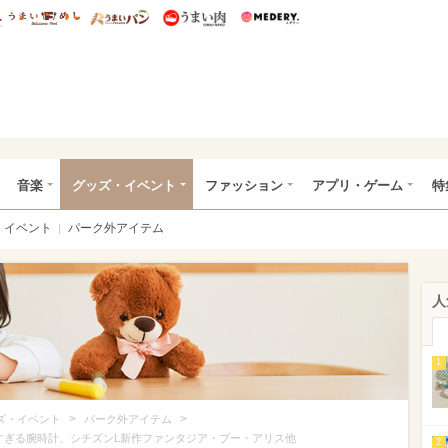
総研 ディズニー特集
mimot.
うまいめし
うまいパン
うまい肉
Medery.
ズニー特集 -ウレぴあ総研
音楽
グッズ・イベント
ファッション
アプリ・ゲーム
特
イベント
パーク外アイテム
人
1
>
>
ズ・イベント
パーク外アイテム
すぎる腕時計、シチズンL新作ファンタジア・プー・アリス他
2