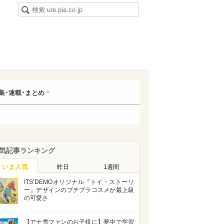
集･連載･まとめ
気記事ランキング
いま人気
昨日
1週間
ITS’DEMOオリジナル『トイ・ストーリ
ー』デザインのプチプラコスメが最上級
の可愛さ
【アナ雪ファンのお子様に】夢中で学習