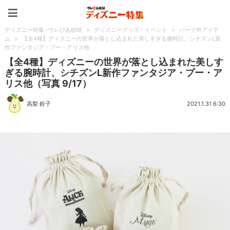
ディズニー特集 -ウレぴあ
ディズニー特集 -ウレぴあ総研
>
ディズニーグッズ・イベント
>
パーク外アイテ
ム
>
【全4種】ディズニーの世界が落とし込まれた美しすぎる腕時計、シチズンL新
作ファンタジア・プー・アリス他
【全4種】ディズニーの世界が落とし込まれた美しす
ぎる腕時計、シチズンL新作ファンタジア・プー・ア
リス他（写真 9/17）
高梨 鈴子
2021.1.31 6:30