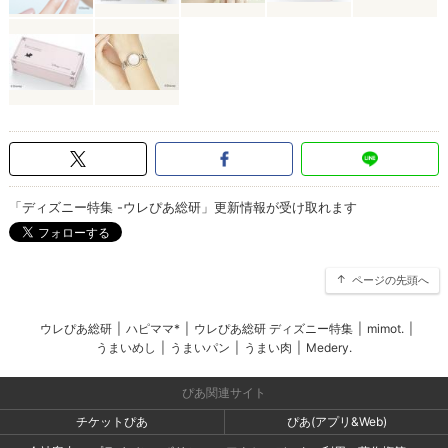
「ディズニー特集 -ウレぴあ総研」更新情報が受け取れます
ページの先頭へ
ウレぴあ総研
|
ハピママ*
|
ウレぴあ総研 ディズニー特集
|
mimot.
|
うまいめし
|
うまいパン
|
うまい肉
|
Medery.
ぴあ関連サイト
チケットぴあ
ぴあ(アプリ&Web)