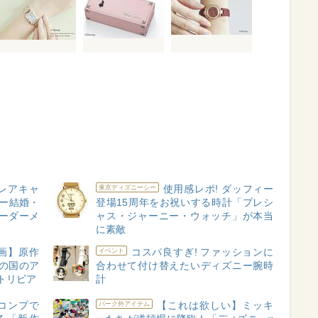
レアキャ
使用感レポ! ダッフィー
東京ディズニーシー
ニー結婚・
登場15周年をお祝いする時計「プレシ
ーダーメ
ャス・ジャーニー・ウォッチ」が本当
に素敵
画】原作
コスパ良すぎ! ファッションに
イベント
ぎの国のア
合わせて付け替えたいディズニー腕時
トリビア
計
コンプで
【これは欲しい】ミッキ
パーク外アイテム