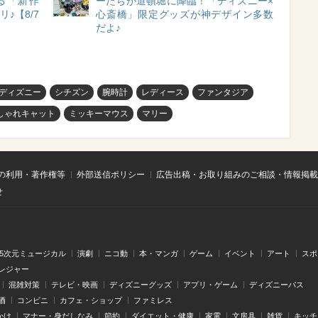
る「新作
ーたちが道頓堀に降臨！「ディズニー×
♪【8/7
心斎橋」限定グッズが神デザイン多数
だよ♪
ディズニー
シチズン
腕時計
レディース
ファンタジア
しゃれキャット
ミッキーマウス
マリー
の利用・著作権等
外部送信ポリシー
広告出稿・お取り組みのご相談・情報掲載
せ
.5次元ミュージカル
演劇
ニコ動
本・マンガ
ゲーム
イベント
アート
スポ
レジャー
混雑対策
テレビ・映画
ディズニーグッズ
アプリ・ゲーム
ディズニーパス
酒
コンビニ
カフェ・ショップ
ファミレス
かけ
マナー・身だしなみ
節約
ダイエット・健康
家電
文房具
雑貨
キッチ