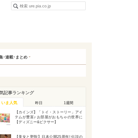
集･連載･まとめ
気記事ランキング
いま人気
昨日
1週間
【カインズ】「トイ・ストーリー」アイ
テムが豊富♪ お部屋がおもちゃの世界に
【ディズニー&ピクサー】
【美女と野獣】日本公開25周年! 伝説の