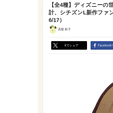
【全4種】ディズニーの
計、シチズンL新作ファ
6/17）
高梨 鈴子
Xでシェア
Faceboo