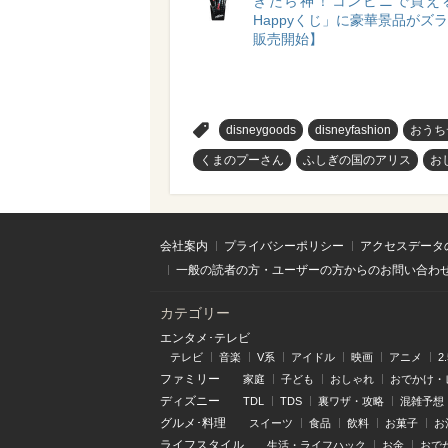
きたら神！コンビニで買え
Happyくじ」に豪華景品がズラリ
販売開始】
>
disneygoods
disneyfashion
おうち
くまのプーさん
ふしぎの国のアリス
お
会社案内
プライバシーポリシー
アクセスデータ
一般の読者の方・ユーザーの方からのお問い合わ
カテゴリー
エンタメ･テレビ
テレビ
音楽
V系
アイドル
映画
アニメ
2
ファミリー
家庭
子ども
おしゃれ
おでかけ・
ディズニー
TDL
TDS
裏ワザ・攻略
混雑予想
グルメ･料理
スイーツ
食品
飲料
お菓子
お
ライフスタイル
生活・ライフハック
お金
おで