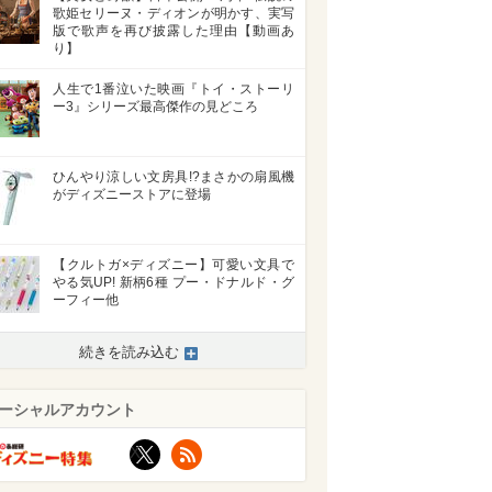
歌姫セリーヌ・ディオンが明かす、実写
版で歌声を再び披露した理由【動画あ
り】
人生で1番泣いた映画『トイ・ストーリ
ー3』シリーズ最高傑作の見どころ
ひんやり涼しい文房具!?まさかの扇風機
がディズニーストアに登場
【クルトガ×ディズニー】可愛い文具で
やる気UP! 新柄6種 プー・ドナルド・グ
ーフィー他
続きを読み込む
ーシャルアカウント
X
RSS