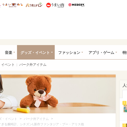
総研 ディズニー特集
mimot.
うまいめし
うまいパン
うまい肉
Medery.
ズニー特集 -ウレぴあ総研
音楽
グッズ・イベント
ファッション
アプリ・ゲーム
特
イベント
パーク外アイテム
人
1
>
>
ズ・イベント
パーク外アイテム
すぎる腕時計、シチズンL新作ファンタジア・プー・アリス他
2