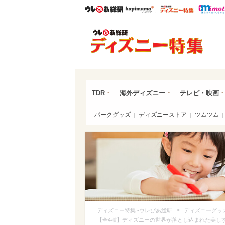
ウレぴあ総研
ハピママ*
ウレぴあ
ディ
TDR
海外ディズニー
テレビ・映画
パークグッズ
ディズニーストア
ツムツム
>
ディズニー特集 -ウレぴあ総研
ディズニーグッ
【全4種】ディズニーの世界が落とし込まれた美し