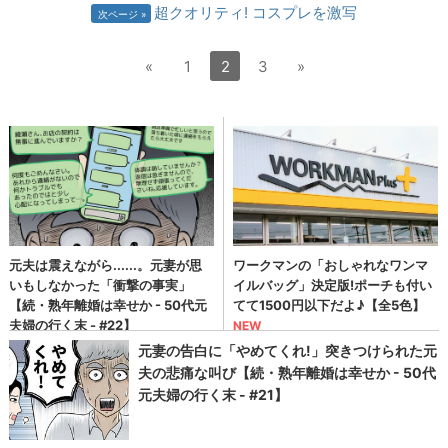
超クオリティ! コスプレを激写
次ページ
«
1
2
3
»