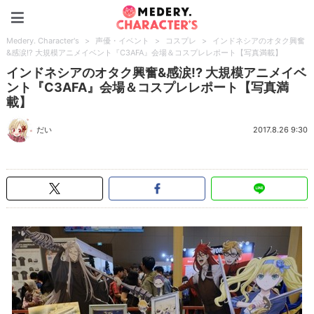
Medery. Character's
Medery. Character's
>
声優・イベント
>
コスプレ
>
インドネシアのオタク興奮
&感涙!? 大規模アニメイベント『C3AFA』会場＆コスプレレポート【写真満載】
インドネシアのオタク興奮&感涙!? 大規模アニメイベ
ント『C3AFA』会場＆コスプレレポート【写真満
載】
だい
2017.8.26 9:30