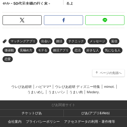
マッチングアプリ
出会い
婚活
テクニック
メッセージ
返信
>
価値観
見極め方
モテる
婚活アプリ
恋活
好きな人
気になる人
恋愛
ページの先頭へ
ウレぴあ総研
|
ハピママ*
|
ウレぴあ総研 ディズニー特集
|
mimot.
|
うまいめし
|
うまいパン
|
うまい肉
|
Medery.
ぴあ関連サイト
チケットぴあ
ぴあ(アプリ&Web)
会社案内
プライバシーポリシー
アクセスデータの利用・著作権等