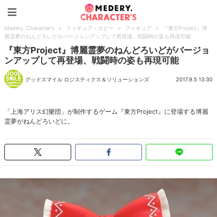
Medery. Character's
Medery. Character's
>
フィギュア・ホビー
>
フィギュア
>
『東方Project』博
麗霊夢のねんどろいどがバージョンアップして再登場、戦闘時の姿も再現可能
『東方Project』博麗霊夢のねんどろいどがバージョ
ンアップして再登場、戦闘時の姿も再現可能
グッドスマイル ロジスティクス＆ソリューションズ
2017.9.5 13:30
「上海アリス幻樂団」が制作するゲーム『東方Project』に登場する博麗
霊夢がねんどろいどに。