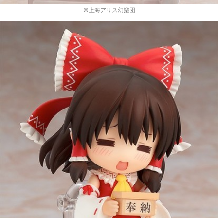
©上海アリス幻樂団