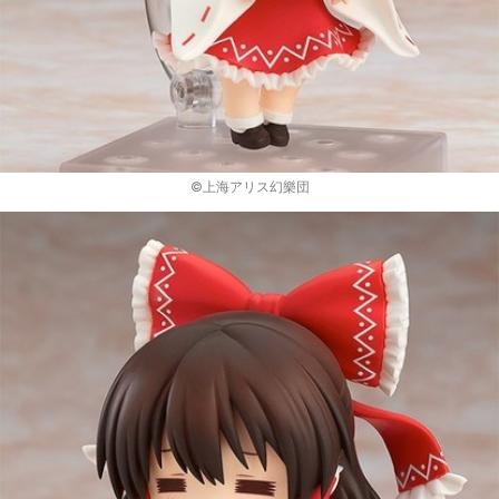
©上海アリス幻樂団