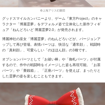
©上海アリス幻樂団
グッドスマイルカンパニーより、ゲーム『東方Project』のキャ
ラクター「博麗霊夢」をデフォルメ姿で立体化した新作フィギ
ュア「ねんどろいど 博麗霊夢2.0」が発売されます。
博麗神社の巫女「博麗霊夢」のねんどろいどが、バージョンア
ップして再び登場。表情パーツは、快活な「通常顔」、戦闘時
の「真剣顔」、可愛らしい「のほほん顔」の3種です。
オプションパーツとして「お祓い棒」や「御札パーツ」が付属
するので、作中の戦闘時をイメージした姿も再現可能。「お茶
パーツ」や「賽銭箱」、「正座パーツ」を使えば、まったりと
した霊夢の姿を楽しむこともできます。