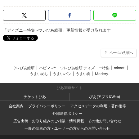
「ディズニー特集 -ウレぴあ総研」更新情報が受け取れます
ページの先頭へ
ウレぴあ総研
|
ハピママ*
|
ウレぴあ総研 ディズニー特集
|
mimot.
|
うまいめし
|
うまいパン
|
うまい肉
|
Medery.
ぴあ関連サイト
チケットぴあ
ぴあ(アプリ&Web)
会社案内
プライバシーポリシー
アクセスデータの利用・著作権等
外部送信ポリシー
広告出稿・お取り組みのご相談・情報掲載・その他お問い合わせ
一般の読者の方・ユーザーの方からのお問い合わせ