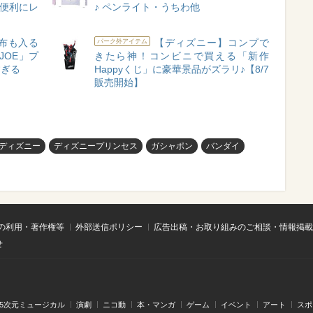
で便利にレ
♪ ペンライト・うちわ他
財布も入る
【ディズニー】コンプで
パーク外アイテム
JOE」プ
きたら神！コンビニで買える「新作
すぎる
Happyくじ」に豪華景品がズラリ♪【8/7
販売開始】
ディズニー
ディズニープリンセス
ガシャポン
バンダイ
の利用・著作権等
外部送信ポリシー
広告出稿・お取り組みのご相談・情報掲載
せ
.5次元ミュージカル
演劇
ニコ動
本・マンガ
ゲーム
イベント
アート
スポ