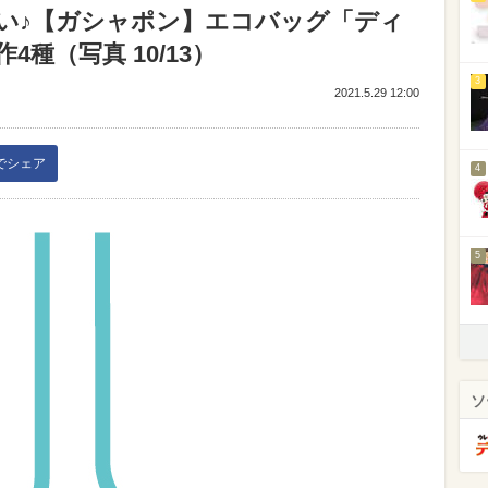
い♪【ガシャポン】エコバッグ「ディ
種（写真 10/13）
3
2021.5.29 12:00
kでシェア
4
5
ソ