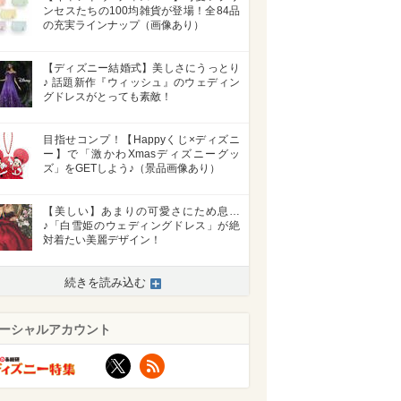
ンセスたちの100均雑貨が登場！全84品
の充実ラインナップ（画像あり）
【ディズニー結婚式】美しさにうっとり
♪ 話題新作『ウィッシュ』のウェディン
グドレスがとっても素敵！
目指せコンプ！【Happyくじ×ディズニ
ー】で「激かわXmasディズニーグッ
ズ」をGETしよう♪（景品画像あり）
【美しい】あまりの可愛さにため息…
♪「白雪姫のウェディングドレス」が絶
対着たい美麗デザイン！
続きを読み込む
ーシャルアカウント
X
RSS