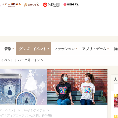
総研 ディズニー特集
mimot.
うまいめし
うまいパン
うまい肉
Medery.
ズニー特集 -ウレぴあ総研
音楽
グッズ・イベント
ファッション
アプリ・ゲーム
特
イベント
パーク外アイテム
人
1
>
>
ズ・イベント
パーク外アイテム
ッグ「ディズニープリンセス柄」新作4種
2