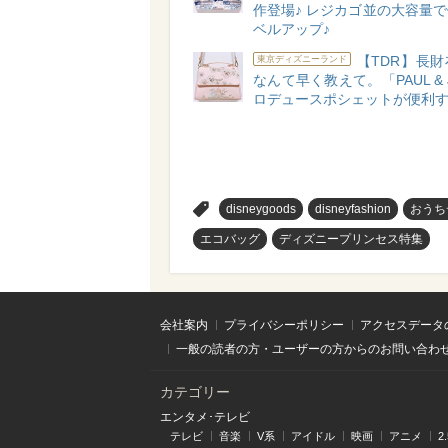
作登場♪ レジカゴ並の大容量
ベルアップ♪
【TDR】長
東京ディズニーランド
なんて早く教えて。「PAUL & 
ロデュースポシェットが便利
>
disneygoods
disneyfashion
おうち
エコバッグ
ディズニープリンセス特集
会社案内
プライバシーポリシー
アクセスデータ
一般の読者の方・ユーザーの方からのお問い合わ
カテゴリー
エンタメ･テレビ
テレビ
音楽
V系
アイドル
映画
アニメ
2