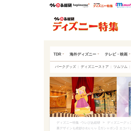
ウレぴあ総研
ハピママ*
ウレぴあ
ディ
TDR
海外ディズニー
テレビ・映画
パークグッズ
ディズニーストア
ツムツム
>
ディズニー特集 -ウレぴあ総研
ディズニーグッ
裏デザインも絶妙かわいい♪【ガシャポン】エコバ