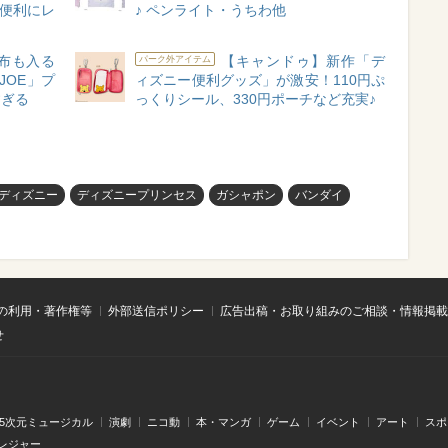
で便利にレ
♪ ペンライト・うちわ他
財布も入る
【キャンドゥ】新作「デ
パーク外アイテム
JOE」プ
ィズニー便利グッズ」が激安！110円ぷ
すぎる
っくりシール、330円ポーチなど充実♪
ディズニー
ディズニープリンセス
ガシャポン
バンダイ
の利用・著作権等
外部送信ポリシー
広告出稿・お取り組みのご相談・情報掲載
せ
.5次元ミュージカル
演劇
ニコ動
本・マンガ
ゲーム
イベント
アート
スポ
レジャー