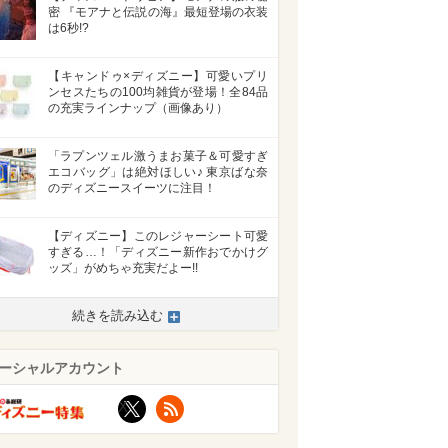
密 『モアナと伝説の海』最短登場の衣装
は6秒!?
【キャンドゥ×ディズニー】可愛いプリ
ンセスたちの100均雑貨が登場！全84品
の充実ラインナップ（画像あり）
「ラプンツェル激うまお菓子＆可愛すぎ
エコバッグ」は絶対ほしい♪ 東京ばな奈
のディズニースイーツに注目！
【ディズニー】このレジャーシート可愛
すぎる…！「ディズニー新作おでかけグ
ッズ」がめちゃ充実だよー!!
続きを読み込む
ーシャルアカウント
X
RSS