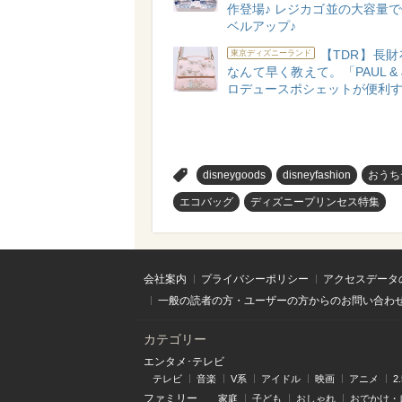
作登場♪ レジカゴ並の大容量
ベルアップ♪
【TDR】長
東京ディズニーランド
なんて早く教えて。「PAUL & 
ロデュースポシェットが便利
>
disneygoods
disneyfashion
おうち
エコバッグ
ディズニープリンセス特集
会社案内
プライバシーポリシー
アクセスデータ
一般の読者の方・ユーザーの方からのお問い合わ
カテゴリー
エンタメ･テレビ
テレビ
音楽
V系
アイドル
映画
アニメ
2
ファミリー
家庭
子ども
おしゃれ
おでかけ・