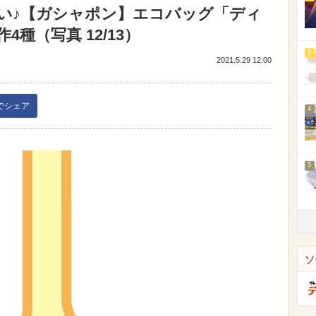
い♪【ガシャポン】エコバッグ「ディ
種（写真 12/13）
3
2021.5.29 12:00
kでシェア
4
5
ソ