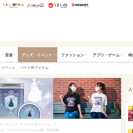
総研 ディズニー特集
mimot.
うまいめし
うまいパン
うまい肉
Medery.
ズニー特集 -ウレぴあ総研
音楽
グッズ・イベント
ファッション
アプリ・ゲーム
特
イベント
パーク外アイテム
人
1
>
>
ズ・イベント
パーク外アイテム
ッグ「ディズニープリンセス柄」新作4種
2