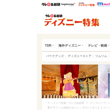
ウレぴあ総研
ハピママ*
ウレぴあ
ディ
TDR
海外ディズニー
テレビ・映画
パークグッズ
ディズニーストア
ツムツム
>
ディズニー特集 -ウレぴあ総研
ディズニーグッ
裏デザインも絶妙かわいい♪【ガシャポン】エコバ