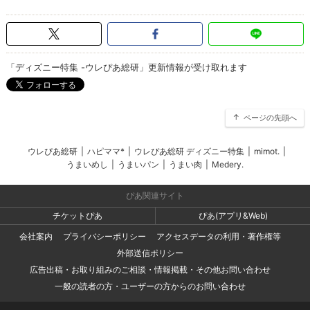
「ディズニー特集 -ウレぴあ総研」更新情報が受け取れます
ページの先頭へ
ウレぴあ総研
|
ハピママ*
|
ウレぴあ総研 ディズニー特集
|
mimot.
|
うまいめし
|
うまいパン
|
うまい肉
|
Medery.
ぴあ関連サイト
チケットぴあ
ぴあ(アプリ&Web)
会社案内
プライバシーポリシー
アクセスデータの利用・著作権等
外部送信ポリシー
広告出稿・お取り組みのご相談・情報掲載・その他お問い合わせ
一般の読者の方・ユーザーの方からのお問い合わせ