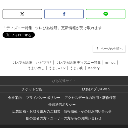
「ディズニー特集 -ウレぴあ総研」更新情報が受け取れます
ページの先頭へ
ウレぴあ総研
|
ハピママ*
|
ウレぴあ総研 ディズニー特集
|
mimot.
|
うまいめし
|
うまいパン
|
うまい肉
|
Medery.
ぴあ関連サイト
チケットぴあ
ぴあ(アプリ&Web)
会社案内
プライバシーポリシー
アクセスデータの利用・著作権等
外部送信ポリシー
広告出稿・お取り組みのご相談・情報掲載・その他お問い合わせ
一般の読者の方・ユーザーの方からのお問い合わせ