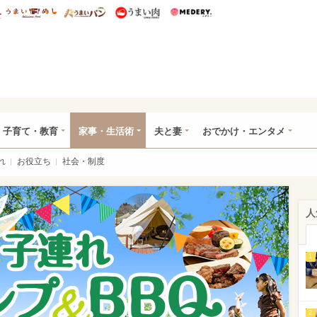
総研 ディズニー特集
mimot.
うまいめし
うまいパン
うまい肉
Medery.
ママ*
子育て・教育
家事・生活術
夫と妻
おでかけ・エンタメ
れ
お役立ち
社会・制度
人
1
2