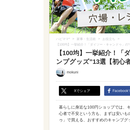
>
>
>
ハピママ*
家事・生活術
お役立ち
【100均】一挙紹介！「ダイソー・キャンドゥ」の
【100均】一挙紹介！「
ンプグッズ”13選【初心者
mokuni
Xでシェア
Faceboo
暮らしに身近な100円ショップでは、
心者で不安という方も、まずは安いも
ゥ」で買える、おすすめのキャンプグ