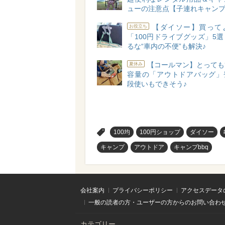
ューの注意点【子連れキャン
【ダイソー】買って
お役立ち
「100円ドライブグッズ」5
るな“車内の不便”も解決♪
【コールマン】とっても
夏休み
容量の「アウトドアバッグ」
段使いもできそう♪
>
100均
100円ショップ
ダイソー
キャンプ
アウトドア
キャンプbbq
会社案内
プライバシーポリシー
アクセスデータ
一般の読者の方・ユーザーの方からのお問い合わ
カテゴリー