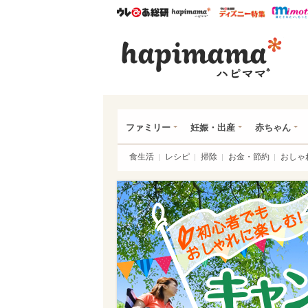
ウレぴあ総研
ハピママ*
ウレぴあ
ハピ
ファミリー
妊娠・出産
赤ちゃん
食生活
レシピ
掃除
お金・節約
おしゃ