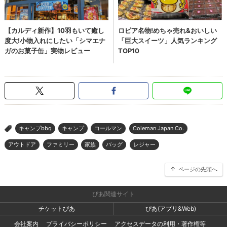
キャンプbbq
キャンプ
コールマン
Coleman Japan Co.
>
アウトドア
ファミリー
家族
バッグ
レジャー
ページの先頭へ
ぴあ関連サイト
チケットぴあ
ぴあ(アプリ&Web)
会社案内
プライバシーポリシー
アクセスデータの利用・著作権等