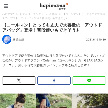
ハピママ*
ハピママ*
>
おでかけ・エンタメ
>
夏休み
>
【コールマン】とっても丈夫で大容
量の「アウトドアバッグ」登場！普段使いもできそう♪
【コールマン】とっても丈夫で大容量の「アウトド
アバッグ」登場！普段使いもできそう♪
林 美由紀
2021.6.19 10:30
アウトドアで使う荷物は効率的に持ち運びたいですよね。そこでおすすめ
なのが、アウトドアブランドColeman（コールマン）の「GEAR BAGシ
リーズ」。おしゃれで大容量のラインナップをご紹介します！