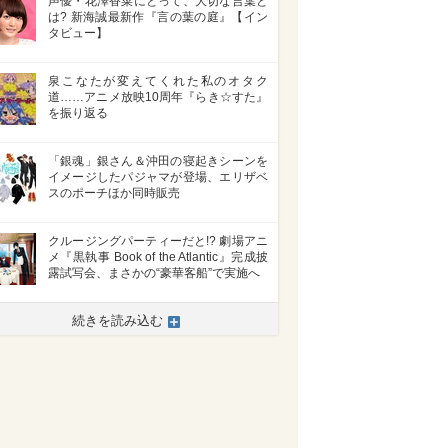
声優・花澤香菜にとって、大切な言葉と
は? 新海誠最新作『言の葉の庭』【イン
タビュー】
泉こなたが変えてくれた私のオタク
道……アニメ放映10周年『らき☆すた』
を振り返る
「銀魂」銀さん＆沖田の寝起きシーンを
イメージしたパジャマが登場、エリザベ
スのポーチほか同時販売
クルージングパーティーだと!? 劇場アニ
メ『黒執事 Book of the Atlantic』完成披
露試写会、まさかの“豪華客船”で実施へ
続きを読み込む
>