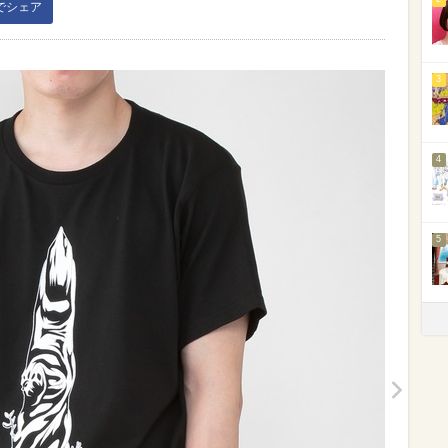
kでシェア
3
4
5