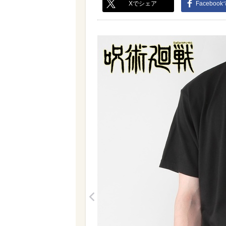
Xでシェア
Faceboo
<