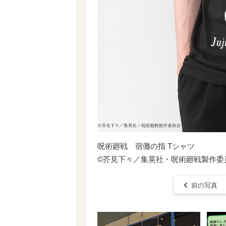
呪術廻戦 宿儺の指 Tシャツ
©芥見下々／集英社・呪術廻戦製作委
前の写真