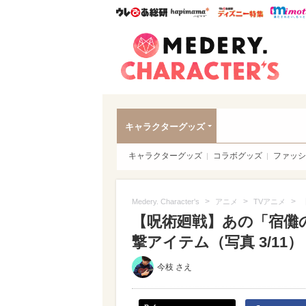
ウレぴあ総研
ハピママ*
ウレぴあ
Meder
キャラクターグッズ
キャラクターグッズ
コラボグッズ
ファッシ
>
>
>
Medery. Character's
アニメ
TVアニメ
【呪術廻戦】あの「宿儺
撃アイテム（写真 3/11）
今枝 さえ