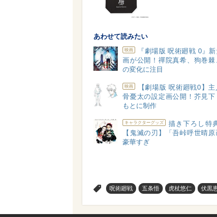
あわせて読みたい
『劇場版 呪術廻戦 0』
映画
画が公開！禪院真希、狗巻棘
の変化に注目
【劇場版 呪術廻戦0】
映画
骨憂太の設定画公開！芥見下
もとに制作
描き下ろし特典
キャラクターグッズ
【鬼滅の刃】「吾峠呼世晴原
豪華すぎ
>
呪術廻戦
五条悟
虎杖悠仁
伏黒