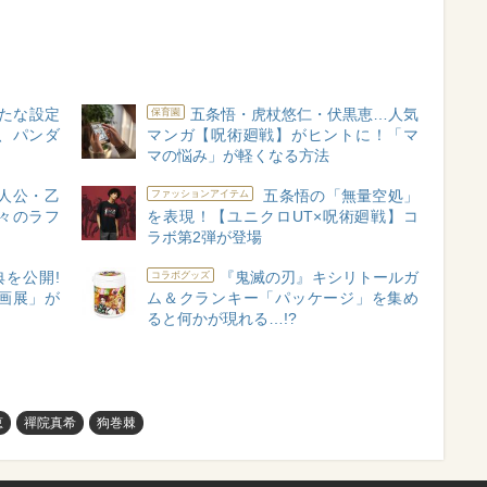
新たな設定
五条悟・虎杖悠仁・伏黒恵…人気
保育園
、パンダ
マンガ【呪術廻戦】がヒントに！「マ
マの悩み」が軽くなる方法
主人公・乙
五条悟の「無量空処」
ファッションアイテム
々のラフ
を表現！【ユニクロUT×呪術廻戦】コ
ラボ第2弾が登場
を公開!
『鬼滅の刃』キシリトールガ
コラボグッズ
画展」が
ム＆クランキー「パッケージ」を集め
ると何かが現れる…!?
恵
禪院真希
狗巻棘