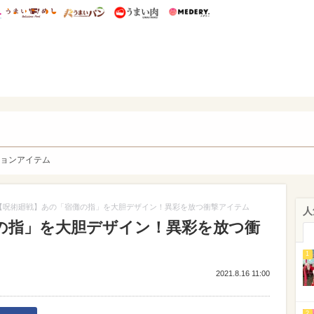
総研 ディズニー特集
mimot.
うまいめし
うまいパン
うまい肉
Medery.
y. Character's
ョンアイテム
【呪術廻戦】あの「宿儺の指」を大胆デザイン！異彩を放つ衝撃アイテム
人
の指」を大胆デザイン！異彩を放つ衝
1
2021.8.16 11:00
2