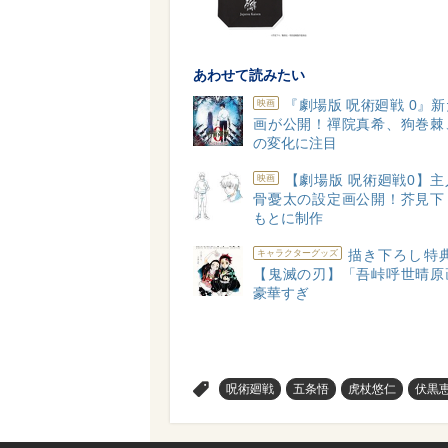
あわせて読みたい
『劇場版 呪術廻戦 0』
映画
画が公開！禪院真希、狗巻棘
の変化に注目
【劇場版 呪術廻戦0】
映画
骨憂太の設定画公開！芥見下
もとに制作
描き下ろし特典
キャラクターグッズ
【鬼滅の刃】「吾峠呼世晴原
豪華すぎ
>
呪術廻戦
五条悟
虎杖悠仁
伏黒