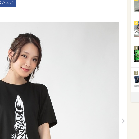
kでシェア
3
4
5