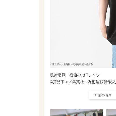
呪術廻戦 宿儺の指 Tシャツ
©芥見下々／集英社・呪術廻戦製作委
前の写真