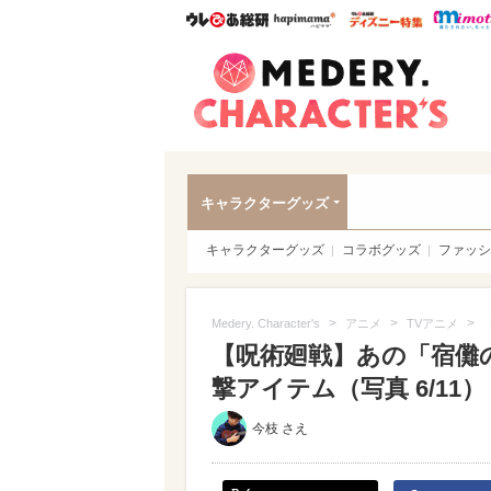
ウレぴあ総研
ハピママ*
ウレぴあ
Meder
キャラクターグッズ
キャラクターグッズ
コラボグッズ
ファッシ
>
>
>
Medery. Character's
アニメ
TVアニメ
【呪術廻戦】あの「宿儺
撃アイテム（写真 6/11）
今枝 さえ