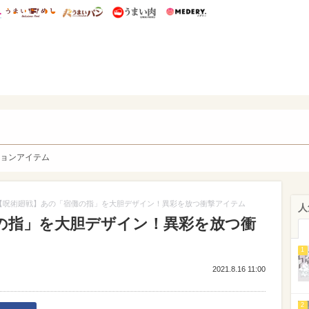
総研 ディズニー特集
mimot.
うまいめし
うまいパン
うまい肉
Medery.
y. Character's
ョンアイテム
【呪術廻戦】あの「宿儺の指」を大胆デザイン！異彩を放つ衝撃アイテム
人
の指」を大胆デザイン！異彩を放つ衝
1
2021.8.16 11:00
2