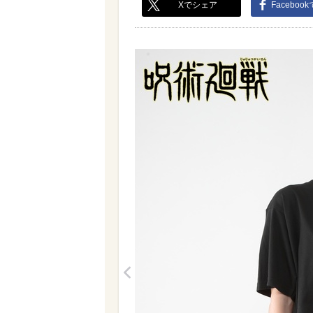
Xでシェア
Faceboo
<