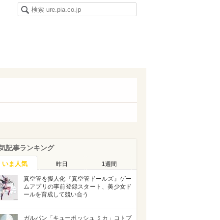
気記事ランキング
いま人気
昨日
1週間
真空管を擬人化『真空管ドールズ』ゲー
ムアプリの事前登録スタート、美少女ド
ールを育成して競い合う
ガルパン「キューポッシュ ミカ」コトブ