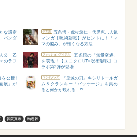
新たな設定
五条悟・虎杖悠仁・伏黒恵…人気
保育園
、パンダ
マンガ【呪術廻戦】がヒントに！「マ
マの悩み」が軽くなる方法
主人公・乙
五条悟の「無量空処」
ファッションアイテム
々のラフ
を表現！【ユニクロUT×呪術廻戦】コ
ラボ第2弾が登場
を公開!
『鬼滅の刃』キシリトールガ
コラボグッズ
画展」が
ム＆クランキー「パッケージ」を集め
ると何かが現れる…!?
恵
禪院真希
狗巻棘