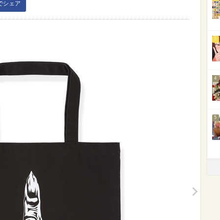
kでシェア
3
4
5