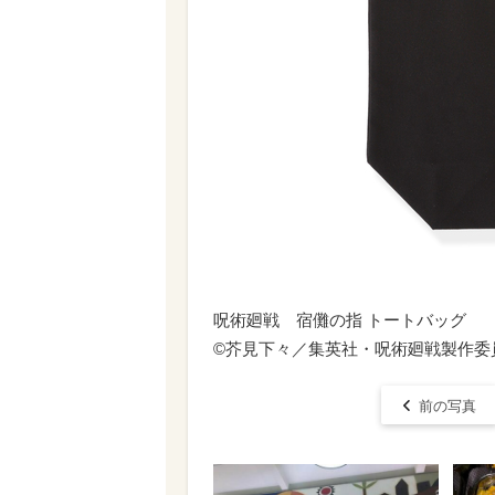
呪術廻戦 宿儺の指 トートバッグ
©芥見下々／集英社・呪術廻戦製作委
前の写真