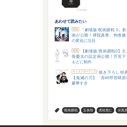
あわせて読みたい
『劇場版 呪術廻戦 0』
映画
画が公開！禪院真希、狗巻棘
の変化に注目
【劇場版 呪術廻戦0】
映画
骨憂太の設定画公開！芥見下
もとに制作
描き下ろし特典
キャラクターグッズ
【鬼滅の刃】「吾峠呼世晴原
豪華すぎ
>
呪術廻戦
五条悟
虎杖悠仁
伏黒