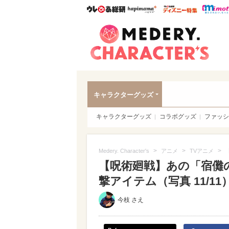
ウレぴあ総研
ハピママ*
ウレぴあ
Meder
キャラクターグッズ
キャラクターグッズ
コラボグッズ
ファッシ
>
>
>
Medery. Character's
アニメ
TVアニメ
【呪術廻戦】あの「宿儺
撃アイテム（写真 11/11
今枝 さえ