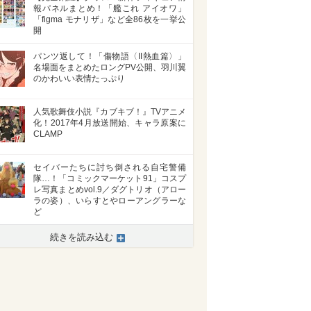
報パネルまとめ！「艦これ アイオワ」
「figma モナリザ」など全86枚を一挙公
開
パンツ返して！「傷物語〈II熱血篇〉」
名場面をまとめたロングPV公開、羽川翼
のかわいい表情たっぷり
人気歌舞伎小説『カブキブ！』TVアニメ
化！2017年4月放送開始、キャラ原案に
CLAMP
セイバーたちに討ち倒される自宅警備
隊…！「コミックマーケット91」コスプ
レ写真まとめvol.9／ダグトリオ（アロー
ラの姿）、いらすとやローアングラーな
ど
続きを読み込む
>