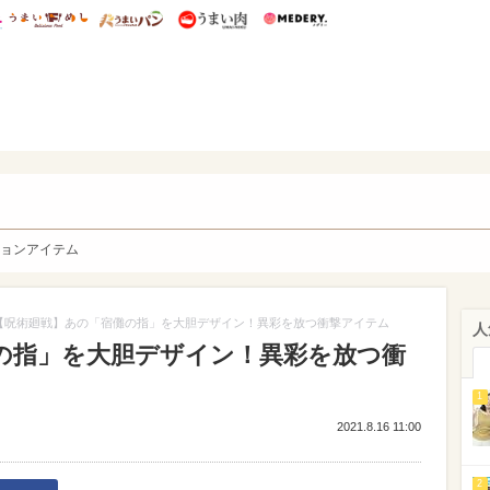
総研 ディズニー特集
mimot.
うまいめし
うまいパン
うまい肉
Medery.
y. Character's
ョンアイテム
【呪術廻戦】あの「宿儺の指」を大胆デザイン！異彩を放つ衝撃アイテム
人
の指」を大胆デザイン！異彩を放つ衝
）
1
2021.8.16 11:00
2