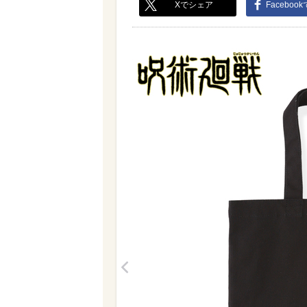
Xでシェア
Faceboo
<