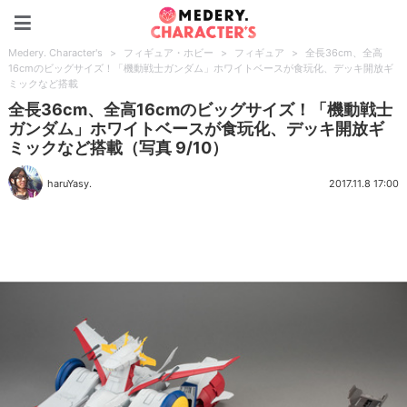
Medery. Character's
Medery. Character's
>
フィギュア・ホビー
>
フィギュア
>
全長36cm、全高
16cmのビッグサイズ！「機動戦士ガンダム」ホワイトベースが食玩化、デッキ開放ギ
ミックなど搭載
全長36cm、全高16cmのビッグサイズ！「機動戦士
ガンダム」ホワイトベースが食玩化、デッキ開放ギ
ミックなど搭載（写真 9/10）
haruYasy.
2017.11.8 17:00