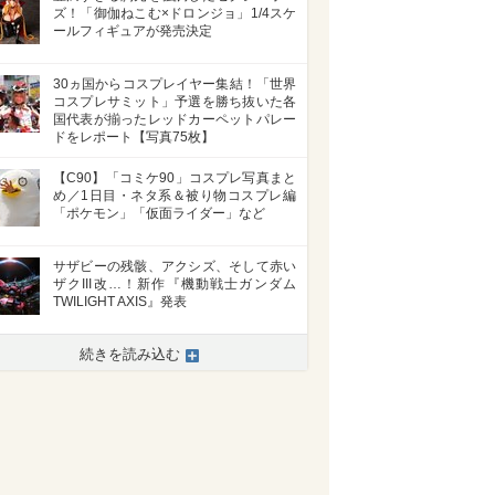
ズ！「御伽ねこむ×ドロンジョ」1/4スケ
ールフィギュアが発売決定
30ヵ国からコスプレイヤー集結！「世界
コスプレサミット」予選を勝ち抜いた各
国代表が揃ったレッドカーペットパレー
ドをレポート【写真75枚】
【C90】「コミケ90」コスプレ写真まと
め／1日目・ネタ系＆被り物コスプレ編
「ポケモン」「仮面ライダー」など
サザビーの残骸、アクシズ、そして赤い
ザクIII改…！新作『機動戦士ガンダム
TWILIGHT AXIS』発表
続きを読み込む
>