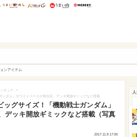
総研 ディズニー特集
mimot.
うまいめし
うまいパン
うまい肉
Medery.
y. Character's
ョンアイテム
>
ィギュア
人
戦士ガンダム」ホワイトベースが食玩化、デッキ開放ギミックなど搭載
mのビッグサイズ！「機動戦士ガンダム」
1
、デッキ開放ギミックなど搭載（写真
2017.11.8 17:00
2