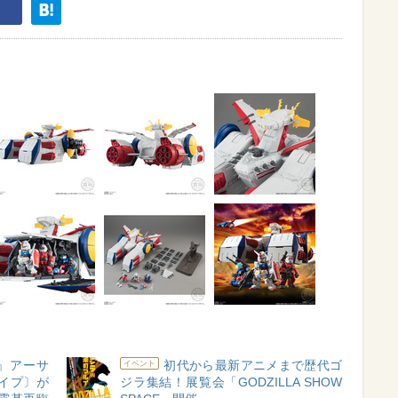
der』アーサ
初代から最新アニメまで歴代ゴ
イベント
イプ〕が
ジラ集結！展覧会「GODZILLA SHOW