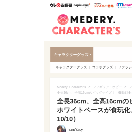
ウレぴあ総研
ハピママ*
ウレぴあ
Meder
キャラクターグッズ
キャラクターグッズ
コラボグッズ
ファッシ
>
>
Medery. Character's
フィギュア・ホビー
フ
全長36cm、全高16cmのビッグサイズ！「機動
全長36cm、全高16c
ホワイトベースが食玩化
10/10）
haruYasy.