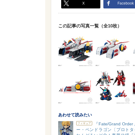
X
Facebook
この記事の写真一覧（全10枚）
あわせて読みたい
『Fate/Grand Or
フィギュア
ー・ペンドラゴン〔プロトタ