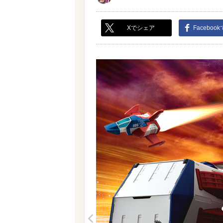
Xでシェア
Faceboo
<