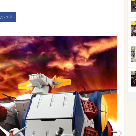
kでシェア
3
4
5