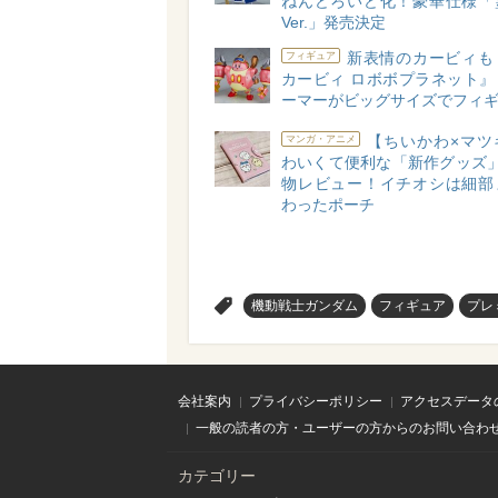
ねんどろいど化！豪華仕様「
Ver.」発売決定
新表情のカービィも
フィギュア
カービィ ロボボプラネット』
ーマーがビッグサイズでフィ
【ちいかわ×マツ
マンガ・アニメ
わいくて便利な「新作グッズ」
物レビュー！イチオシは細部
わったポーチ
>
機動戦士ガンダム
フィギュア
プレ
会社案内
プライバシーポリシー
アクセスデータ
一般の読者の方・ユーザーの方からのお問い合わ
カテゴリー