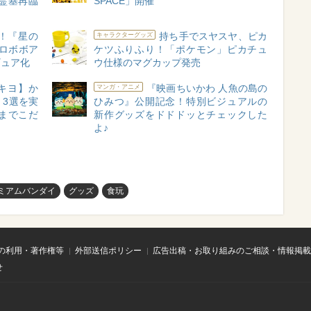
霊基再臨
SPACE」開催
！『星の
持ち手でスヤスヤ、ピカ
キャラクターグッズ
ロボボア
ケツふりふり！「ポケモン」ピカチュ
ギュア化
ウ仕様のマグカップ発売
キヨ】か
『映画ちいかわ 人魚の島の
マンガ・アニメ
3選を実
ひみつ』公開記念！特別ビジュアルの
までこだ
新作グッズをドドドッとチェックした
よ♪
ミアムバンダイ
グッズ
食玩
の利用・著作権等
外部送信ポリシー
広告出稿・お取り組みのご相談・情報掲載
せ