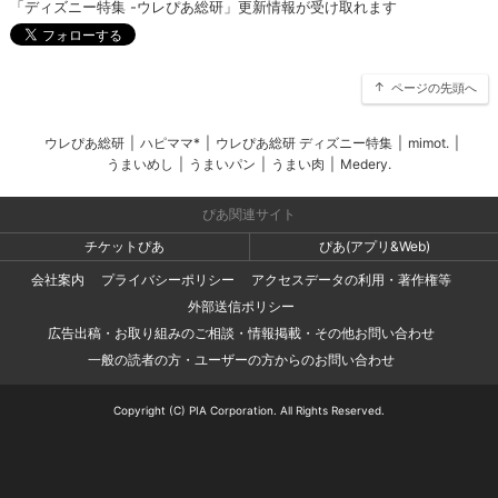
「ディズニー特集 -ウレぴあ総研」更新情報が受け取れます
ページの先頭へ
ウレぴあ総研
|
ハピママ*
|
ウレぴあ総研 ディズニー特集
|
mimot.
|
うまいめし
|
うまいパン
|
うまい肉
|
Medery.
ぴあ関連サイト
チケットぴあ
ぴあ(アプリ&Web)
会社案内
プライバシーポリシー
アクセスデータの利用・著作権等
外部送信ポリシー
広告出稿・お取り組みのご相談・情報掲載・その他お問い合わせ
一般の読者の方・ユーザーの方からのお問い合わせ
Copyright (C) PIA Corporation. All Rights Reserved.