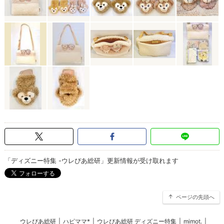
「ディズニー特集 -ウレぴあ総研」更新情報が受け取れます
ページの先頭へ
ウレぴあ総研
|
ハピママ*
|
ウレぴあ総研 ディズニー特集
|
mimot.
|