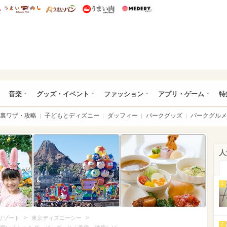
総研 ディズニー特集
mimot.
うまいめし
うまいパン
うまい肉
Medery.
ズニー特集 -ウレぴあ総研
音楽
グッズ・イベント
ファッション
アプリ・ゲーム
特
裏ワザ・攻略
子どもとディズニー
ダッフィー
パークグッズ
パークグルメ
人
1
>
>
リゾート
東京ディズニーシー
2