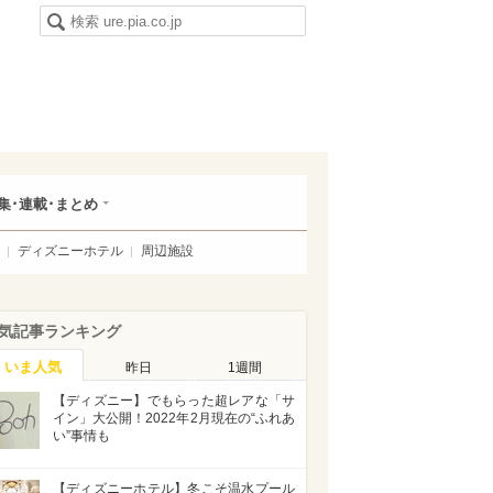
集･連載･まとめ
ディズニーホテル
周辺施設
気記事ランキング
いま人気
昨日
1週間
【ディズニー】でもらった超レアな「サ
イン」大公開！2022年2月現在の“ふれあ
い”事情も
【ディズニーホテル】冬こそ温水プール