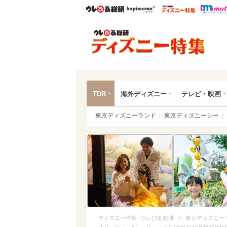
ウレぴあ総研
ハピママ*
ウレぴあ
ディ
TDR
海外ディズニー
テレビ・映画
東京ディズニーランド
東京ディズニーシー
>
ディズニー特集 -ウレぴあ総研
東京ディズニー