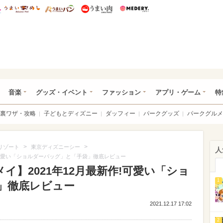
総研 ディズニー特集
mimot.
うまいめし
うまいパン
うまい肉
Medery.
ズニー特集 -ウレぴあ総研
音楽
グッズ・イベント
ファッション
アプリ・ゲーム
特
裏ワザ・攻略
子どもとディズニー
ダッフィー
パークグッズ
パークグルメ
>
>
リゾート
東京ディズニーシー
人
!可愛い「ショルダーバッグ」と「手袋」徹底レビュー
イ】2021年12月最新作!可愛い「ショ
1
」徹底レビュー
2021.12.17 17:02
2