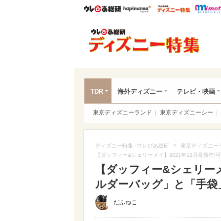
ウレぴあ総研
ハピママ*
ウレぴあ
ディ
TDR
海外ディズニー
テレビ・映画
東京ディズニーランド
東京ディズニーシー
>
ディズニー特集 -ウレぴあ総研
東京ディズニー
【ダッフィー&シェリーメイ】2021年12月最新作
【ダッフィー&シェリーメ
ルダーバッグ」と「手袋
だふねこ