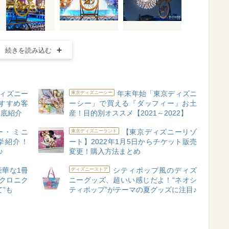
続きを読み込む
ィズニー
年末年始「東京ディズニ
東京ディズニーシー
すすめ客
ーシー」で買える『ダッフィー』お土
徹底紹介
産！目的別オススメ【2021～2022】
ー・ミニ
【東京ディズニーリゾ
東京ディズニーランド
挙紹介！
ート】2022年1月5日からチケット販売
♪
変更！購入方法まとめ
華な1冊
シティポップ風のディズ
ディズニーストア
年クロニク
ニーグッズ、超いい感じだよ！“ネオシ
”も
ティポップ”がテーマの夏グッズに注目♪