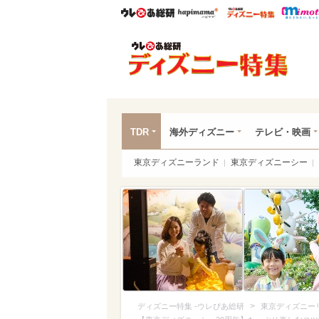
ウレぴあ総研
ハピママ*
ウレぴあ
ディ
TDR
海外ディズニー
テレビ・映画
東京ディズニーランド
東京ディズニーシー
>
ディズニー特集 -ウレぴあ総研
東京ディズニー