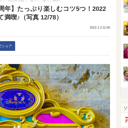
つ！2022年も観て、食べて、撮って満喫♪
周年】たっぷり楽しむコツ5つ！2022
喫♪（写真 12/78）
3
2022.1.3 11:00
kでシェア
4
5
ソ