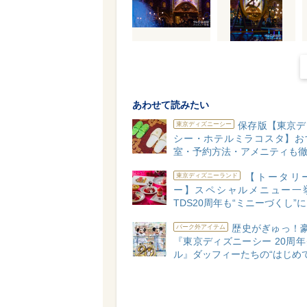
あわせて読みたい
保存版【東京デ
東京ディズニーシー
シー・ホテルミラコスタ】お
室・予約方法・アメニティも
【トータリ
東京ディズニーランド
ー】スペシャルメニュー一
TDS20周年も“ミニーづくし”に
歴史がぎゅっ！豪
パーク外アイテム
『東京ディズニーシー 20周
ル』ダッフィーたちの“はじめて