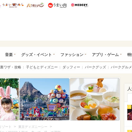
総研 ディズニー特集
mimot.
うまいめし
うまいパン
うまい肉
Medery.
ズニー特集 -ウレぴあ総研
音楽
グッズ・イベント
ファッション
アプリ・ゲーム
特
裏ワザ・攻略
子どもとディズニー
ダッフィー
パークグッズ
パークグルメ
人
1
>
>
リゾート
東京ディズニーシー
2