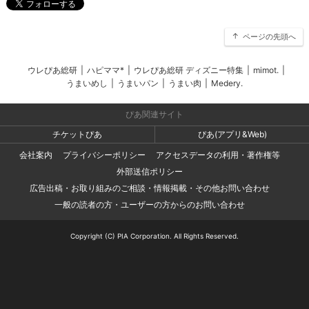
ページの先頭へ
ウレぴあ総研
|
ハピママ*
|
ウレぴあ総研 ディズニー特集
|
mimot.
|
うまいめし
|
うまいパン
|
うまい肉
|
Medery.
ぴあ関連サイト
チケットぴあ
ぴあ(アプリ&Web)
会社案内
プライバシーポリシー
アクセスデータの利用・著作権等
外部送信ポリシー
広告出稿・お取り組みのご相談・情報掲載・その他お問い合わせ
一般の読者の方・ユーザーの方からのお問い合わせ
Copyright (C) PIA Corporation. All Rights Reserved.