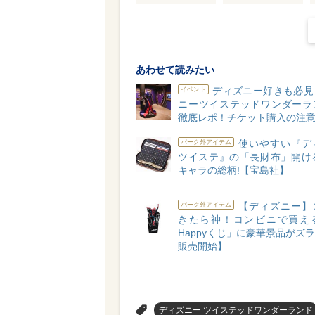
あわせて読みたい
ディズニー好きも必見
イベント
ニーツイステッドワンダーラ
徹底レポ！チケット購入の注
使いやすい『デ
パーク外アイテム
ツイステ』の「長財布」開ける
キャラの総柄!【宝島社】
【ディズニー】
パーク外アイテム
きたら神！コンビニで買え
Happyくじ」に豪華景品がズラリ
販売開始】
>
ディズニー ツイステッドワンダーランド