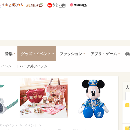
総研 ディズニー特集
mimot.
うまいめし
うまいパン
うまい肉
Medery.
ズニー特集 -ウレぴあ総研
音楽
グッズ・イベント
ファッション
アプリ・ゲーム
特
イベント
パーク外アイテム
人
1
>
>
ズ・イベント
イベント
2