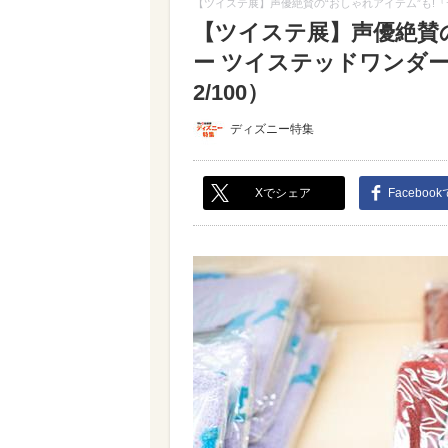
【ツイステ展】声優絶賛の“おしゃれアイテム”も!
【ツイステ展】声優絶賛
ー ツイステッドワンダ
2/100）
ディズニー特集
Xでシェア
Faceboo