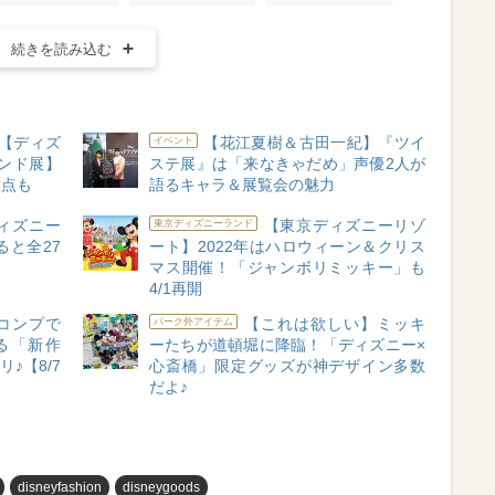
続きを読み込む
【ディズ
【花江夏樹＆古田一紀】『ツイ
イベント
ンド展】
ステ展』は「来なきゃだめ」声優2人が
意点も
語るキャラ＆展覧会の魅力
ィズニー
【東京ディズニーリゾ
東京ディズニーランド
と全27
ート】2022年はハロウィーン＆クリス
マス開催！「ジャンボリミッキー」も
4/1再開
コンプで
【これは欲しい】ミッキ
パーク外アイテム
る「新作
ーたちが道頓堀に降臨！「ディズニー×
♪【8/7
心斎橋」限定グッズが神デザイン多数
だよ♪
disneyfashion
disneygoods