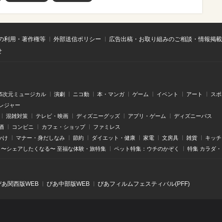
の利用・著作権等
外部送信ポリシー
広告出稿・お取り組みのご相談・情報掲載
せ
.5次元ミュージカル
演劇
ニコ動
本・マンガ
ゲーム
イベント
アート
スポ
レジャー
混雑対策
テレビ・映画
ディズニーグッズ
アプリ・ゲーム
ディズニーパス
酒
コンビニ
カフェ・ショップ
ファミレス
かけ
マナー・身だしなみ
節約
ダイエット・健康
家電
文房具
雑貨
キッチ
〜シェアしたくなる〜 至福な体験・旅特集
ペット特集：ウチのかぞく
特集 カラダ
ぴあ関⻄版WEB
ぴあ中部版WEB
ぴあフィルムフェスティバル(PFF)