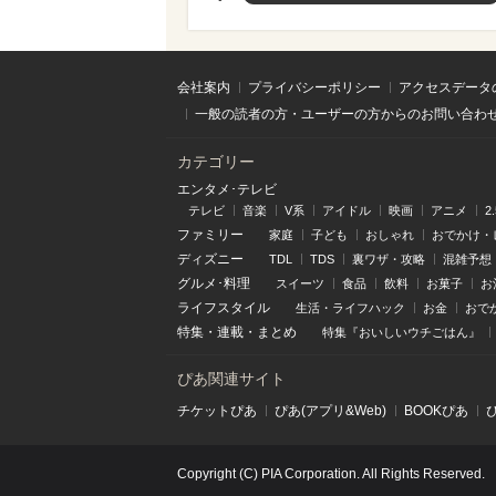
会社案内
プライバシーポリシー
アクセスデータ
一般の読者の方・ユーザーの方からのお問い合わ
カテゴリー
エンタメ･テレビ
テレビ
音楽
V系
アイドル
映画
アニメ
2
ファミリー
家庭
子ども
おしゃれ
おでかけ・
ディズニー
TDL
TDS
裏ワザ・攻略
混雑予想
グルメ･料理
スイーツ
食品
飲料
お菓子
お
ライフスタイル
生活・ライフハック
お金
おで
特集
・
連載
・
まとめ
特集『おいしいウチごはん』
ぴあ関連サイト
チケットぴあ
ぴあ(アプリ&Web)
BOOKぴあ
Copyright (C) PIA Corporation. All Rights Reserved.