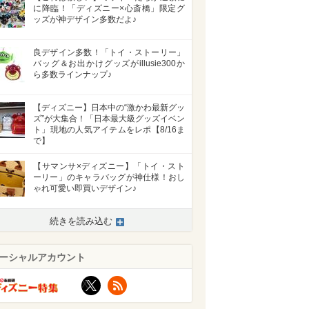
に降臨！「ディズニー×心斎橋」限定グ
ッズが神デザイン多数だよ♪
良デザイン多数！「トイ・ストーリー」
バッグ＆お出かけグッズがillusie300か
ら多数ラインナップ♪
【ディズニー】日本中の“激かわ最新グッ
ズ”が大集合！「日本最大級グッズイベン
ト」現地の人気アイテムをレポ【8/16ま
で】
【サマンサ×ディズニー】「トイ・スト
ーリー」のキャラバッグが神仕様！おし
ゃれ可愛い即買いデザイン♪
続きを読み込む
ーシャルアカウント
X
RSS