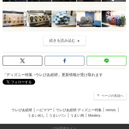
続きを読み込む
「ディズニー特集 -ウレぴあ総研」更新情報が受け取れます
ページの先頭へ
ウレぴあ総研
|
ハピママ*
|
ウレぴあ総研 ディズニー特集
|
mimot.
|
うまいめし
|
うまいパン
|
うまい肉
|
Medery.
ぴあ関連サイト