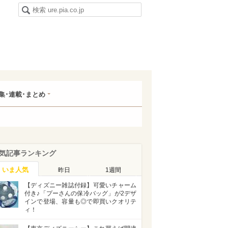
集･連載･まとめ
気記事ランキング
いま人気
昨日
1週間
【ディズニー雑誌付録】可愛いチャーム
付き♪「プーさんの保冷バッグ」が2デザ
インで登場、容量も◎で即買いクオリテ
ィ！