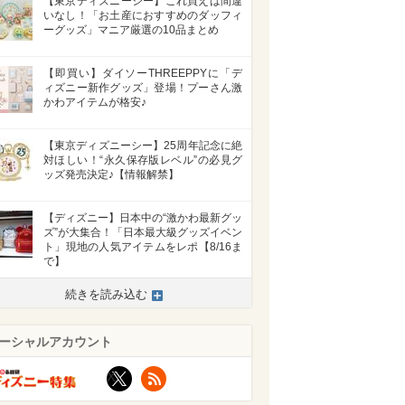
【東京ディズニーシー】これ買えば間違
いなし！「お土産におすすめのダッフィ
ーグッズ」マニア厳選の10品まとめ
【即買い】ダイソーTHREEPPYに「デ
ィズニー新作グッズ」登場！プーさん激
かわアイテムが格安♪
【東京ディズニーシー】25周年記念に絶
対ほしい！“永久保存版レベル”の必見グ
ッズ発売決定♪【情報解禁】
【ディズニー】日本中の“激かわ最新グッ
ズ”が大集合！「日本最大級グッズイベン
ト」現地の人気アイテムをレポ【8/16ま
で】
続きを読み込む
ーシャルアカウント
X
RSS