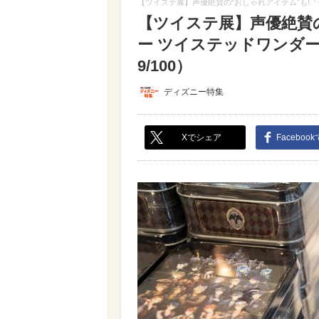
【ツイステ展】声優絶賛の“おしゃれアイテム”も!
【ツイステ展】声優絶賛
ー ツイステッドワンダ
9/100）
ディズニー特集
Xでシェア
Faceboo