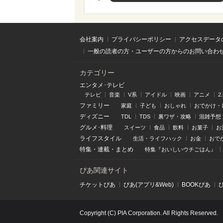
会社案内
プライバシーポリシー
アクセスデータ
一般の読者の方・ユーザーの方からのお問い合わ
カテゴリー
エンタメ･テレビ
テレビ
音楽
V系
アイドル
映画
アニメ
2
ファミリー
家庭
子ども
おしゃれ
おでかけ・
ディズニー
TDL
TDS
裏ワザ・攻略
混雑予想
グルメ･料理
スイーツ
食品
飲料
お菓子
お
ライフスタイル
生活・ライフハック
お金
おで
特集
・
連載
・
まとめ
特集『おいしいウチごはん』
ぴあ関連サイト
チケットぴあ
ぴあ(アプリ&Web)
BOOKぴあ
Copyright (C) PIA Corporation. All Rights Reserved.