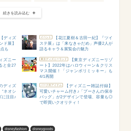
続きを読み込む
【ディズ
【花江夏樹＆古田一紀】『ツイ
イベント
ンド展】
ステ展』は「来なきゃだめ」声優2人が
意点も
語るキャラ＆展覧会の魅力
ィズニー
【東京ディズニーリゾ
東京ディズニーランド
と全27
ート】2022年はハロウィーン＆クリス
マス開催！「ジャンボリミッキー」も
4/1再開
のディズ
【ディズニー雑誌付録】
パーク外アイテム
“ネオシ
可愛いチャーム付き♪「プーさんの保冷
ズに注目♪
バッグ」が2デザインで登場、容量も◎
で即買いクオリティ！
disneyfashion
disneygoods