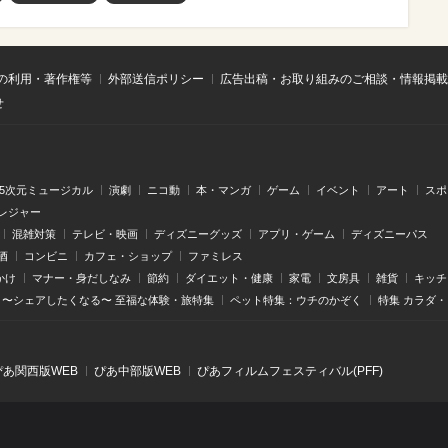
の利用・著作権等
外部送信ポリシー
広告出稿・お取り組みのご相談・情報掲載
せ
.5次元ミュージカル
演劇
ニコ動
本・マンガ
ゲーム
イベント
アート
スポ
レジャー
混雑対策
テレビ・映画
ディズニーグッズ
アプリ・ゲーム
ディズニーパス
酒
コンビニ
カフェ・ショップ
ファミレス
かけ
マナー・身だしなみ
節約
ダイエット・健康
家電
文房具
雑貨
キッチ
〜シェアしたくなる〜 至福な体験・旅特集
ペット特集：ウチのかぞく
特集 カラダ
ぴあ関⻄版WEB
ぴあ中部版WEB
ぴあフィルムフェスティバル(PFF)