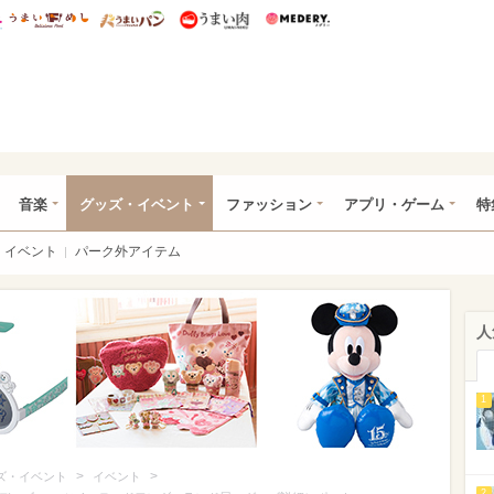
総研 ディズニー特集
mimot.
うまいめし
うまいパン
うまい肉
Medery.
ズニー特集 -ウレぴあ総研
音楽
グッズ・イベント
ファッション
アプリ・ゲーム
特
イベント
パーク外アイテム
人
1
>
>
ズ・イベント
イベント
2