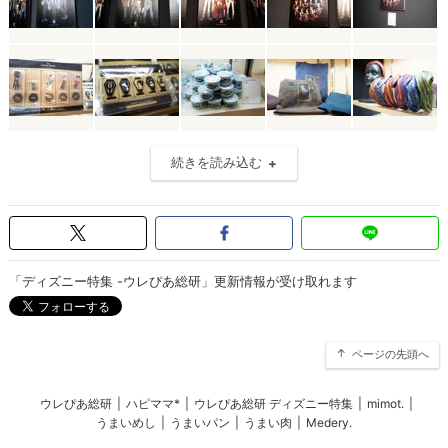
続きを読み込む
「ディズニー特集 -ウレぴあ総研」更新情報が受け取れます
ページの先頭へ
ウレぴあ総研
|
ハピママ*
|
ウレぴあ総研 ディズニー特集
|
mimot.
|
うまいめし
|
うまいパン
|
うまい肉
|
Medery.