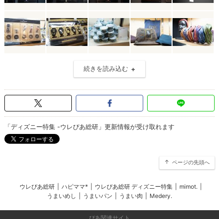
続きを読み込む
「ディズニー特集 -ウレぴあ総研」更新情報が受け取れます
ページの先頭へ
ウレぴあ総研
|
ハピママ*
|
ウレぴあ総研 ディズニー特集
|
mimot.
|
うまいめし
|
うまいパン
|
うまい肉
|
Medery.
ぴあ関連サイト