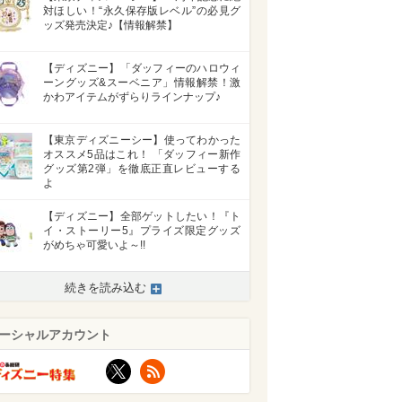
対ほしい！“永久保存版レベル”の必見グ
ッズ発売決定♪【情報解禁】
【ディズニー】「ダッフィーのハロウィ
ーングッズ&スーベニア」情報解禁！激
かわアイテムがずらりラインナップ♪
【東京ディズニーシー】使ってわかった
オススメ5品はこれ！ 「ダッフィー新作
グッズ第2弾」を徹底正直レビューする
よ
【ディズニー】全部ゲットしたい！『ト
イ・ストーリー5』プライズ限定グッズ
がめちゃ可愛いよ～!!
続きを読み込む
ーシャルアカウント
X
RSS