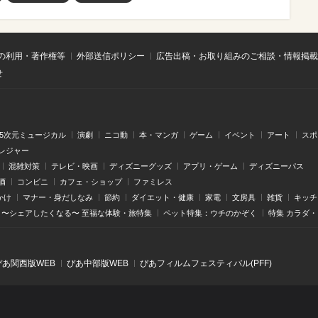
の利用・著作権等
外部送信ポリシー
広告出稿・お取り組みのご相談・情報掲載
せ
.5次元ミュージカル
演劇
ニコ動
本・マンガ
ゲーム
イベント
アート
スポ
レジャー
混雑対策
テレビ・映画
ディズニーグッズ
アプリ・ゲーム
ディズニーパス
酒
コンビニ
カフェ・ショップ
ファミレス
かけ
マナー・身だしなみ
節約
ダイエット・健康
家電
文房具
雑貨
キッチ
〜シェアしたくなる〜 至福な体験・旅特集
ペット特集：ウチのかぞく
特集 カラダ
ぴあ関⻄版WEB
ぴあ中部版WEB
ぴあフィルムフェスティバル(PFF)