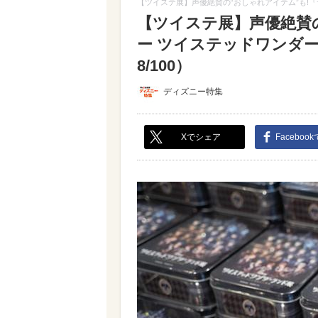
【ツイステ展】声優絶賛の“おしゃれアイテム”も!
【ツイステ展】声優絶賛
ー ツイステッドワンダ
8/100）
ディズニー特集
Xでシェア
Faceboo