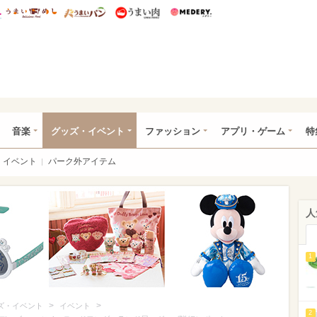
総研 ディズニー特集
mimot.
うまいめし
うまいパン
うまい肉
Medery.
ズニー特集 -ウレぴあ総研
音楽
グッズ・イベント
ファッション
アプリ・ゲーム
特
イベント
パーク外アイテム
人
1
>
>
ズ・イベント
イベント
2