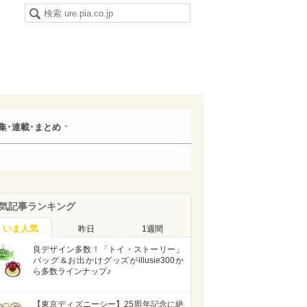
集･連載･まとめ
気記事ランキング
いま人気
昨日
1週間
良デザイン多数！「トイ・ストーリー」
バッグ＆お出かけグッズがillusie300か
ら多数ラインナップ♪
【東京ディズニーシー】25周年記念に絶