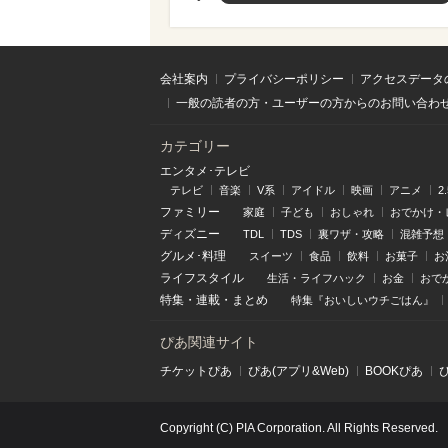
会社案内
プライバシーポリシー
アクセスデータ
一般の読者の方・ユーザーの方からのお問い合わ
カテゴリー
エンタメ･テレビ
テレビ
音楽
V系
アイドル
映画
アニメ
2
ファミリー
家庭
子ども
おしゃれ
おでかけ・
ディズニー
TDL
TDS
裏ワザ・攻略
混雑予想
グルメ･料理
スイーツ
食品
飲料
お菓子
お
ライフスタイル
生活・ライフハック
お金
おで
特集
・
連載
・
まとめ
特集『おいしいウチごはん』
ぴあ関連サイト
チケットぴあ
ぴあ(アプリ&Web)
BOOKぴあ
Copyright (C) PIA Corporation. All Rights Reserved.