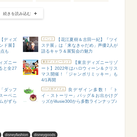
続きを読み込む
【ディズ
【花江夏樹＆古田一紀】『ツイ
イベント
ンド展】
ステ展』は「来なきゃだめ」声優2人が
意点も
語るキャラ＆展覧会の魅力
ィズニー
【東京ディズニーリゾ
東京ディズニーランド
と全27
ート】2022年はハロウィーン＆クリス
マス開催！「ジャンボリミッキー」も
4/1再開
「ダッフ
良デザイン多数！「ト
パーク外アイテム
スーベニ
イ・ストーリー」バッグ＆お出かけグ
ムがずら
ッズがillusie300から多数ラインナップ♪
disneyfashion
disneygoods